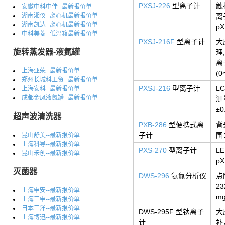
PXSJ-226
型离子计
触
安徽中科中佳--最新报价单
湖南湘仪--离心机最新报价单
离
湖南凯达--离心机最新报价单
p
中科美菱--低温箱最新报价单
PXSJ-216F
型离子计
大
旋转蒸发器-液氮罐
理
离
上海亚荣--最新报价单
(
郑州长城科工贸--最新报价单
PXSJ-216
型离子计
L
上海安科--最新报价单
成都金凤液氮罐--最新报价单
测
±0
超声波清洗器
PXB-286
型便携式离
背
子计
围：
昆山舒美--最新报价单
上海科导--最新报价单
PXS-270
型离子计
L
昆山禾创--最新报价单
pX
灭菌器
DWS-296
氨氮分析仪
点
2
上海申安--最新报价单
m
上海三申--最新报价单
日本三洋--最新报价单
DWS-295F 型钠离子
大
上海博迅--最新报价单
计
补