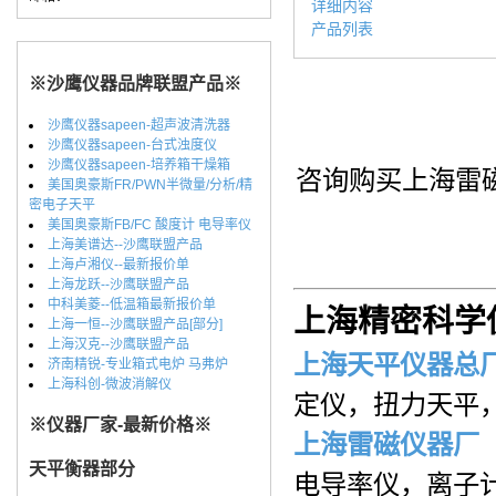
详细内容
产品列表
※沙鹰仪器品牌联盟产品※
沙鹰仪器sapeen-超声波清洗器
沙鹰仪器sapeen-台式浊度仪
沙鹰仪器sapeen-培养箱干燥箱
咨询购买上海雷磁仪
美国奥豪斯FR/PWN半微量/分析/精
密电子天平
美国奥豪斯FB/FC 酸度计 电导率仪
上海美谱达--沙鹰联盟产品
上海卢湘仪--最新报价单
上海龙跃--沙鹰联盟产品
中科美菱--低温箱最新报价单
上海精密科学
上海一恒--沙鹰联盟产品[部分]
上海汉克--沙鹰联盟产品
上海天平仪器总
济南精锐-专业箱式电炉 马弗炉
上海科创-微波消解仪
定仪，扭力天平
※仪器厂家-最新价格※
上海雷磁仪器厂
天平衡器部分
电导率仪，离子