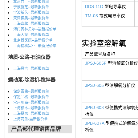
北京六一--最新报价单
DDS-11D
型电导率仪
宁波新芝--最新报价单
宁波新艺--最新报价单
TM-03
笔式电导率仪
天津恒奥--最新报价单
上海嘉鹏--最新报价单
海门其林贝尔--最新报价单
上海大龙--最新报价单
北京博医康--最新报价单
实验室溶解氧
上海精科实业--最新报价单
产品型号及名称
地质-公路-石油仪器
JPSJ-605F
型溶解氧分析仪
上海昌吉--最新报价单
蠕动泵-除湿机-搅拌器
JPSJ-605
型溶解氧分析仪
保定雷弗--最新报价单
保定兰格--最新报价单
常州川岛--最新报价单
JPBJ-608
型便携式溶解氧
上海标本--最新报价单
上海昂尼--最新报价单
析仪
上海司乐-最新报价单
JPB-607A
型便携式溶解氧
产品部代理销售品牌
析仪