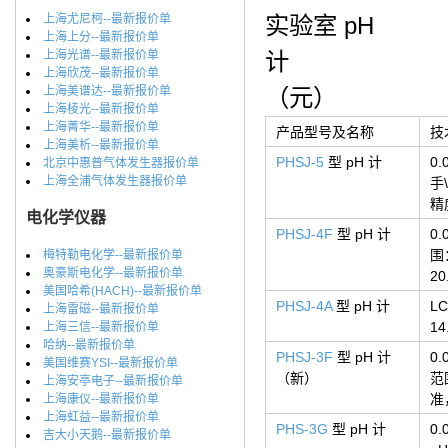
上海尤尼柯--最新报价单
实验室 pH
上海上分--最新报价单
上海光谱--最新报价单
计
上海欣茂--最新报价单
上海美谱达--最新报价单
（元）
上海棱光--最新报价单
上海菁华--最新报价单
产品型号及名称
技
上海美析--最新报价单
PHSJ-5
型 pH 计
0
北京中惠普气体发生器报价单
上海全浦气体发生器报价单
手
精
电化学仪器
PHSJ-4F
型 pH 计
0
围
梅特勒电化学--最新报价单
奥豪斯电化学--最新报价单
2
美国哈希(HACH)--最新报价单
PHSJ-4A
型 pH 计
L
上海雷磁--最新报价单
14
上海三信--最新报价单
哈纳--最新报价单
PHSJ-3F
型 pH 计
0
美国维赛YSI--最新报价单
（新）
范
上海安亭电子--最新报价单
准
上海康仪--最新报价单
上海虹益--最新报价单
PHS-3G
型 pH 计
0
吉大小天鹅--最新报价单