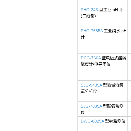
PHG-243
型工业 pH 计
(二线制)
PHG-7685A
工业纯水 pH
计
DCG-760A
型电磁式酸碱
浓度计/电导率仪
SJG-9435A
型微量溶解
氧分析仪
SJG-7835A
型联氨监测
仪
DWG-8025A
型钠监测仪