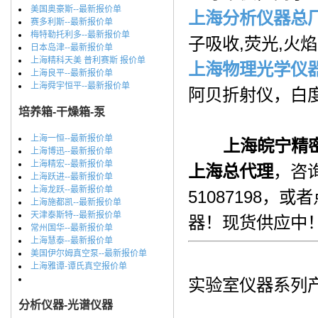
美国奥豪斯--最新报价单
上海分析仪器总
赛多利斯--最新报价单
梅特勒托利多--最新报价单
子吸收,荧光,火
日本岛津--最新报价单
上海精科天美 普利赛斯 报价单
上海物理光学仪
上海良平--最新报价单
上海舜宇恒平--最新报价单
阿贝折射仪，白
培养箱-干燥箱-泵
上海一恒--最新报价单
上海皖宁精
上海博迅--最新报价单
上海精宏--最新报价单
上海总代理
，咨
上海跃进--最新报价单
上海龙跃--最新报价单
51087198，或者
上海施都凯--最新报价单
天津泰斯特--最新报价单
器！现货供应中
常州国华--最新报价单
上海慧泰--最新报价单
美国伊尔姆真空泵--最新报价单
上海雅谭-谭氏真空报价单
实验室仪器系列产
分析仪器-光谱仪器