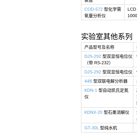
COD-572
型化学需
LC
氧量分析仪
100
实验室其他系列
产品型号及名称
DJS-292
型双显恒电位仪
（带 RS-232）
DJS-292
型双显恒电位仪
44B
型双联电解分析器
KDN-1
型自动凯氏定氮
仪
KDNX-20
型石墨消解仪
GT-30L
型纯水机