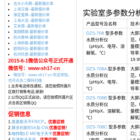
吉大小天鹅--最新报价单
上海汉谱--最新报价单
实验室多参数分
保定雷弗--最新报价单
上海大龙--最新报价单
产品型号及名称
技术
艾本德--最新报价单
美国精骐-最新报价单
DZS-708
型多参数
大屏
杭州泰林-最新报价单
水质分析仪
范，
上海和泰-最新报价单
（pH/pX、电导、溶
量模式
欧陆科仪-最新报价单
解氧、℃）
导率:
杭州托普-最新报价单
19.
2015-6-1微信公众号正式开通
微信号：www-sh17-cn
DZS-708A
型多参数
大屏
微信号：www-sh17-cn 欢迎添加，
水质分析仪
范，
也可点击二维码扫描
（pH/pX、电导、
量模式
1.业务电话修改通知，请您按照所属片
℃）
导率:
区拨打销售电话,谢谢!
2.公司QQ正式启动，请您按照所属片区
DZS-708B
型多参数
大屏
点击各区销售QQ
水质分析仪
范，
（pH/pX、溶解氧、
量模式
促销信息
℃）
解氧浓
1.
奥豪斯天平FR/CP
，
优惠促销
DZS-708C
型多参数
大屏
2.
赛多利斯BSA及-CW
,
优惠促销
！
水质分析仪
口；
3.
梅特勒LE ME电子天平
优惠促销
！
4.
岛津电子天平
，
优惠促销
!
（电导、溶解氧、
(-5