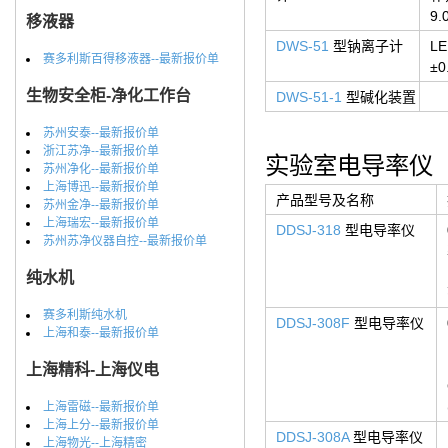
9
移液器
DWS-51
型钠离子计
L
赛多利斯百得移液器--最新报价单
±0
生物安全柜-净化工作台
DWS-51-1
型碱化装置
苏州安泰--最新报价单
浙江苏净--最新报价单
实验室电导率仪
苏州净化--最新报价单
上海博迅--最新报价单
产品型号及名称
苏州金净--最新报价单
上海瑞宏--最新报价单
DDSJ-318
型电导率仪
苏州苏净仪器自控--最新报价单
纯水机
赛多利斯纯水机
DDSJ-308F
型电导率仪
上海和泰--最新报价单
上海精科-上海仪电
上海雷磁--最新报价单
上海上分--最新报价单
DDSJ-308A
型电导率仪
上海物光--上海精密