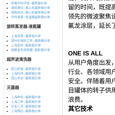
安徽中科中佳--最新报价单
留的时间，既提
湖南湘仪--离心机最新报价单
湖南凯达--离心机最新报价单
领先的微波聚焦设
中科美菱--低温箱最新报价单
氟龙涂层，延长
旋转蒸发器-液氮罐
上海亚荣--最新报价单
郑州长城科工贸--最新报价单
上海安科--最新报价单
成都金凤液氮罐--最新报价单
ONE IS ALL
超声波清洗器
从用户角度出发
昆山舒美--最新报价单
行业、各领域用
上海科导--最新报价单
昆山禾创--最新报价单
安全。伴随着用
灭菌器
目罐体的转子供
上海申安--最新报价单
浪费。
上海三申--最新报价单
日本三洋--最新报价单
其它技术
上海博迅--最新报价单