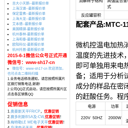
消解转子结构
高强度合金
吉大小天鹅--最新报价单
式
上海汉谱--最新报价单
保定雷弗--最新报价单
反应罐容积
上海大龙--最新报价单
配套产品:MTC
艾本德--最新报价单
美国精骐-最新报价单
杭州泰林-最新报价单
上海和泰-最新报价单
微机控温电加热消
欧陆科仪-最新报价单
杭州托普-最新报价单
温度的先进技术
2015-6-1微信公众号正式开通
微信号：www-sh17-cn
即可单独用来电
微信号：www-sh17-cn 欢迎添加，
也可点击二维码扫描
备；适用于分析
1.业务电话修改通知，请您按照所属片
区拨打销售电话,谢谢!
成分的样品在密
2.公司QQ正式启动，请您按照所属片区
点击各区销售QQ
的赶酸任务。程
促销信息
电源
功率
1.
奥豪斯天平FR/CP
，
优惠促销
2.
赛多利斯BSA及-CW
,
优惠促销
！
220V 50HZ
2000W
3.
梅特勒LE ME电子天平
优惠促销
！
4.
岛津电子天平
，
优惠促销
!