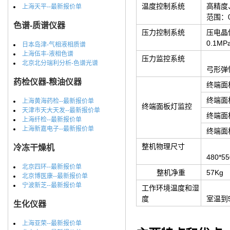
温度控制系统
高精度
上海天平--最新报价单
范围：0
色谱-质谱仪器
压力控制系统
压电晶
0.1MP
日本岛津-气相液相质谱
上海伍丰-液相色谱
压力监控系统
北京北分瑞利分析-色谱光谱
弓形弹
药检仪器-粮油仪器
终端面
终端面
上海黄海药检--最新报价单
终端面板灯监控
天津市天大天发--最新报价单
终端面
上海纤检--最新报价单
上海新嘉电子--最新报价单
终端面
整机物理尺寸
冷冻干燥机
480*
北京四环--最新报价单
整机净重
57Kg
北京博医康--最新报价单
宁波新芝--最新报价单
工作环境温度和湿
度
室温到5
生化仪器
上海亚荣--最新报价单