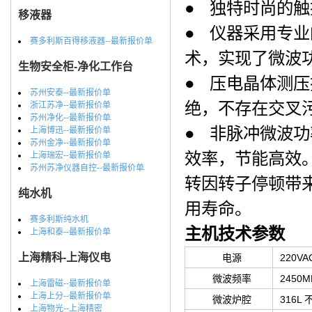
● 独特时尚的
移液器
● 仪器采用专业
赛多利斯百得移液器--最新报价单
术，实现了微波
生物安全柜-净化工作台
● 压电晶体测
苏州安泰--最新报价单
绝，不存在交叉
浙江苏净--最新报价单
苏州净化--最新报价单
● 非脉冲微波
上海博迅--最新报价单
苏州金净--最新报价单
效率，节能高效
上海瑞宏--最新报价单
苏州苏净仪器自控--最新报价单
转因转子停顿带
纯水机
用寿命。
赛多利斯纯水机
主机技术参数
上海和泰--最新报价单
上海精科-上海仪电
电源
220VA
微波频率
2450M
上海雷磁--最新报价单
上海上分--最新报价单
微波炉腔
316L
上海物光--上海精密