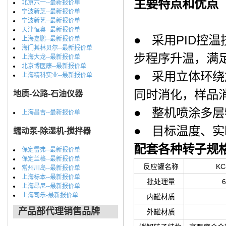
主要特点和优点
北京六一--最新报价单
宁波新芝--最新报价单
宁波新艺--最新报价单
天津恒奥--最新报价单
● 采用PID控
上海嘉鹏--最新报价单
海门其林贝尔--最新报价单
步程序升温，满
上海大龙--最新报价单
北京博医康--最新报价单
● 采用立体环绕
上海精科实业--最新报价单
同时消化，样品
地质-公路-石油仪器
● 整机喷涂多
上海昌吉--最新报价单
● 目标温度、
蠕动泵-除湿机-搅拌器
配套各种转子规
保定雷弗--最新报价单
保定兰格--最新报价单
反应罐名称
KC
常州川岛--最新报价单
上海标本--最新报价单
批处理量
6
上海昂尼--最新报价单
上海司乐-最新报价单
内罐材质
产品部代理销售品牌
外罐材质