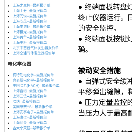
● 终端面板转
上海尤尼柯--最新报价单
上海上分--最新报价单
终止仪器运行。
上海光谱--最新报价单
上海欣茂--最新报价单
的安全监控。
上海美谱达--最新报价单
上海棱光--最新报价单
● 终端面板按
上海菁华--最新报价单
上海美析--最新报价单
确。
北京中惠普气体发生器报价单
上海全浦气体发生器报价单
电化学仪器
被动安全措施
梅特勒电化学--最新报价单
● 自弹式安全
奥豪斯电化学--最新报价单
美国哈希(HACH)--最新报价单
平移弹出缝隙，
上海雷磁--最新报价单
上海三信--最新报价单
● 压力定量监
哈纳--最新报价单
美国维赛YSI--最新报价单
当压力大于最高
上海安亭电子--最新报价单
上海康仪--最新报价单
上海虹益--最新报价单
吉大小天鹅--最新报价单