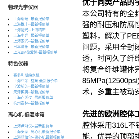
优于同类产品的
物理光学仪器
本公司特有的全
上海昕瑞--最新报价单
强的耐压和防腐
上海悦丰--最新报价单
上海物光--上海精密
塑料，解决了P
上海申光--最新报价单
上海索光--最新报价单
问题，采用全封
日本爱拓--最新报价单
上光BM彼爱姆-最新报价单
透，时间久了纤
特色仪器
将复合纤维罐体
赛多利斯纯水机
85MPa(125
上海亚荣--旋蒸 最新报价单
宁波新芝--最新报价单
术，多重主被动
天津恒奥--最新报价单
上海卢湘仪--最新报价单
杭州泰林--最新报价单
先进的欧洲腔体
离心机-低温冰箱
腔体采用316L
上海卢湘仪--最新报价单
上海安亭--离心机最新报价单
能，优异的顶部
上海菲恰尔--离心机最新报价单