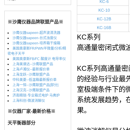
KC-6
KC-10
KC-12B
※沙鹰仪器品牌联盟产品※
KC-16B
沙鹰仪器sapeen-超声波清洗器
KC系列
沙鹰仪器sapeen-台式浊度仪
沙鹰仪器sapeen-培养箱干燥箱
高通量密闭式微
美国奥豪斯FR/PWN半微量/分析/精
密电子天平
美国奥豪斯FB/FC 酸度计 电导率仪
上海美谱达--沙鹰联盟产品
KC系列高通量
上海卢湘仪--最新报价单
上海龙跃--沙鹰联盟产品
的经验与行业最
中科美菱--低温箱最新报价单
上海一恒--沙鹰联盟产品[部分]
室极端条件下的微
上海汉克--沙鹰联盟产品
济南精锐-专业箱式电炉 马弗炉
系统发展趋势，
上海科创-微波消解仪
果。
※仪器厂家-最新价格※
天平衡器部分