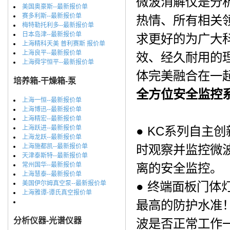
微波消解仪是分
美国奥豪斯--最新报价单
赛多利斯--最新报价单
热情、所有相关
梅特勒托利多--最新报价单
日本岛津--最新报价单
求更好的为广大
上海精科天美 普利赛斯 报价单
上海良平--最新报价单
效、经久耐用的
上海舜宇恒平--最新报价单
体完美融合在一
培养箱-干燥箱-泵
全方位安全监控
上海一恒--最新报价单
上海博迅--最新报价单
上海精宏--最新报价单
上海跃进--最新报价单
● KC系列自主
上海龙跃--最新报价单
上海施都凯--最新报价单
时观察并监控微
天津泰斯特--最新报价单
常州国华--最新报价单
离的安全监控。
上海慧泰--最新报价单
美国伊尔姆真空泵--最新报价单
● 终端面板门
上海雅谭-谭氏真空报价单
最高的防护水准
分析仪器-光谱仪器
波是否正常工作