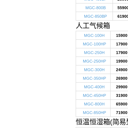
MGC-800B
5590
MGC-850BP
6190
人工气候箱
MGC-100H
15900
MGC-100HP
17900
MGC-250H
17900
MGC-250HP
19900
MGC-300H
24900
MGC-350HP
26900
MGC-400H
29900
MGC-450HP
31900
MGC-800H
65900
MGC-850HP
71900
恒温恒湿箱(简易