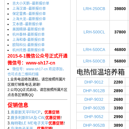
吉大小天鹅--最新报价单
LRH-250CB
39800
上海汉谱--最新报价单
保定雷弗--最新报价单
上海大龙--最新报价单
艾本德--最新报价单
美国精骐-最新报价单
LRH-500CL
37800
杭州泰林-最新报价单
上海和泰-最新报价单
欧陆科仪-最新报价单
LRH-500CA
46800
杭州托普-最新报价单
2015-6-1微信公众号正式开通
LRH-500CB
56800
微信号：www-sh17-cn
微信号：www-sh17-cn 欢迎添加，
电热恒温培养箱
也可点击二维码扫描
1.业务电话修改通知，请您按照所属片
DHP-9012
2280
区拨打销售电话,谢谢!
2.公司QQ正式启动，请您按照所属片区
DHP-9012B
2890
点击各区销售QQ
DHP-9032
2680
促销信息
DHP-9032B
3390
1.
奥豪斯天平FR/CP
，
优惠促销
DHP-9052
2990
2.
赛多利斯BSA及-CW
,
优惠促销
！
3.
梅特勒LE ME电子天平
优惠促销
！
DHP-9052B
3890
4.
岛津电子天平
，
优惠促销
!