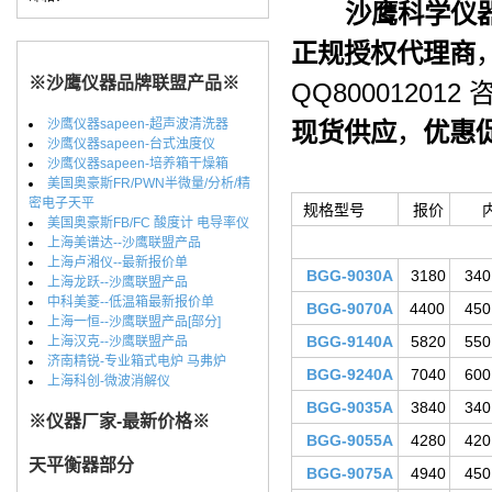
沙鹰科学仪器
正规授权代理商
※沙鹰仪器品牌联盟产品※
QQ800012012
沙鹰仪器sapeen-超声波清洗器
现货供应
，
优惠
沙鹰仪器sapeen-台式浊度仪
沙鹰仪器sapeen-培养箱干燥箱
美国奥豪斯FR/PWN半微量/分析/精
密电子天平
规格型号
报价
美国奥豪斯FB/FC 酸度计 电导率仪
上海美谱达--沙鹰联盟产品
上海卢湘仪--最新报价单
BGG-9030A
3180
340
上海龙跃--沙鹰联盟产品
中科美菱--低温箱最新报价单
BGG-9070A
4400
450
上海一恒--沙鹰联盟产品[部分]
BGG-9140A
5820
550
上海汉克--沙鹰联盟产品
济南精锐-专业箱式电炉 马弗炉
BGG-9240A
7040
600
上海科创-微波消解仪
BGG-9035A
3840
340
※仪器厂家-最新价格※
BGG-9055A
4280
420
天平衡器部分
BGG-9075A
4940
450