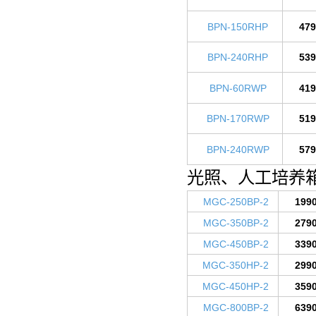
BPN-150RHP
479
BPN-240RHP
539
BPN-60RWP
419
BPN-170RWP
519
BPN-240RWP
579
光照、人工培养
MGC-250BP-2
199
MGC-350BP-2
279
MGC-450BP-2
339
MGC-350HP-2
299
MGC-450HP-2
359
MGC-800BP-2
639