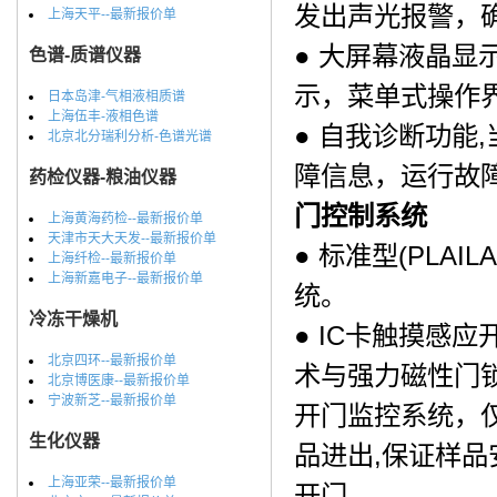
发出声光报警，
上海天平--最新报价单
● 大屏幕液晶
色谱-质谱仪器
示，菜单式操作界面
日本岛津-气相液相质谱
上海伍丰-液相色谱
● 自我诊断功能
北京北分瑞利分析-色谱光谱
障信息，运行故障点
药检仪器-粮油仪器
门控制系统
上海黄海药检--最新报价单
天津市天大天发--最新报价单
● 标准型(PLA
上海纤检--最新报价单
上海新嘉电子--最新报价单
统。
冷冻干燥机
● IC卡触摸感应开
北京四环--最新报价单
术与强力磁性门锁的
北京博医康--最新报价单
宁波新芝--最新报价单
开门监控系统，仅
生化仪器
品进出,保证样品
上海亚荣--最新报价单
开门