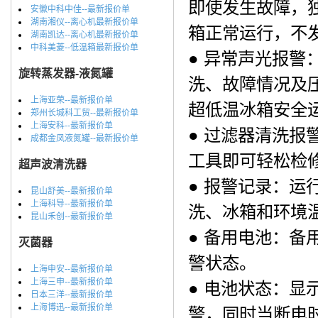
即使发生故障，
安徽中科中佳--最新报价单
湖南湘仪--离心机最新报价单
箱正常运行，不
湖南凯达--离心机最新报价单
中科美菱--低温箱最新报价单
● 异常声光报警
旋转蒸发器-液氮罐
洗、故障情况及
上海亚荣--最新报价单
超低温冰箱安全
郑州长城科工贸--最新报价单
上海安科--最新报价单
● 过滤器清洗
成都金凤液氮罐--最新报价单
工具即可轻松检
超声波清洗器
● 报警记录：
昆山舒美--最新报价单
上海科导--最新报价单
洗、冰箱和环境
昆山禾创--最新报价单
● 备用电池：备
灭菌器
警状态。
上海申安--最新报价单
上海三申--最新报价单
● 电池状态：
日本三洋--最新报价单
上海博迅--最新报价单
警，同时当断电