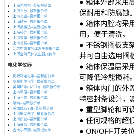
● 箱体外部采
上海尤尼柯--最新报价单
保耐用和防腐蚀
上海上分--最新报价单
上海光谱--最新报价单
● 箱体内腔均采用
上海欣茂--最新报价单
上海美谱达--最新报价单
用，便于清洗。
上海棱光--最新报价单
上海菁华--最新报价单
● 不锈钢搁板
上海美析--最新报价单
北京中惠普气体发生器报价单
并可自由选用搁
上海全浦气体发生器报价单
电化学仪器
● 箱体保温层采
可降低冷能损耗
梅特勒电化学--最新报价单
奥豪斯电化学--最新报价单
● 箱体内门的外
美国哈希(HACH)--最新报价单
上海雷磁--最新报价单
特密封条设计，
上海三信--最新报价单
哈纳--最新报价单
● 重型脚轮和
美国维赛YSI--最新报价单
上海安亭电子--最新报价单
● 任何规格的
上海康仪--最新报价单
上海虹益--最新报价单
● ON/OFF
吉大小天鹅--最新报价单