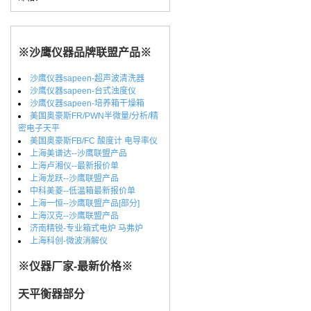
※沙鹰仪器品牌联盟产品※
沙鹰仪器sapeen-超声波清洗器
沙鹰仪器sapeen-台式浊度仪
沙鹰仪器sapeen-培养箱干燥箱
美国奥豪斯FR/PWN半微量/分析/精
密电子天平
美国奥豪斯FB/FC 酸度计 电导率仪
上海美谱达--沙鹰联盟产品
上海卢湘仪--最新报价单
上海龙跃--沙鹰联盟产品
中科美菱--低温箱最新报价单
上海一恒--沙鹰联盟产品[部分]
上海汉克--沙鹰联盟产品
济南精锐-专业箱式电炉 马弗炉
上海科创-微波消解仪
※仪器厂家-最新价格※
天平衡器部分