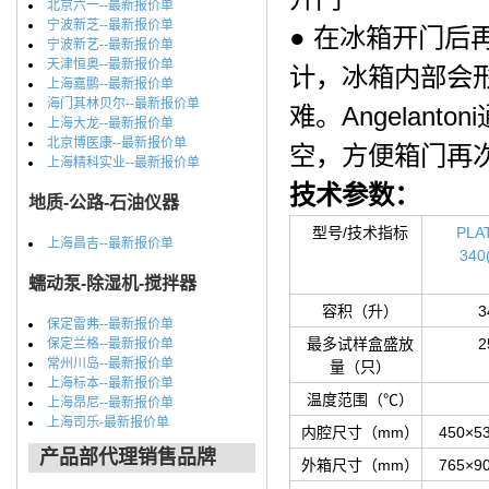
北京六一--最新报价单
宁波新芝--最新报价单
● 在冰箱开门
宁波新艺--最新报价单
天津恒奥--最新报价单
计，冰箱内部会
上海嘉鹏--最新报价单
海门其林贝尔--最新报价单
难。Angelan
上海大龙--最新报价单
北京博医康--最新报价单
空，方便箱门再
上海精科实业--最新报价单
技术参数：
地质-公路-石油仪器
型号/技术指标
PLA
上海昌吉--最新报价单
340
蠕动泵-除湿机-搅拌器
容积（升）
3
保定雷弗--最新报价单
最多试样盒盛放
2
保定兰格--最新报价单
常州川岛--最新报价单
量（只）
上海标本--最新报价单
温度范围（℃）
上海昂尼--最新报价单
上海司乐-最新报价单
内腔尺寸（mm）
450×5
产品部代理销售品牌
外箱尺寸（mm）
765×9