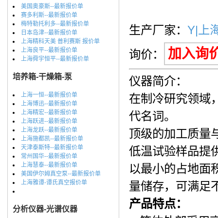
美国奥豪斯--最新报价单
赛多利斯--最新报价单
梅特勒托利多--最新报价单
生产厂家：
Y|上
日本岛津--最新报价单
上海精科天美 普利赛斯 报价单
加入询
上海良平--最新报价单
询价：
上海舜宇恒平--最新报价单
培养箱-干燥箱-泵
仪器简介：
上海一恒--最新报价单
在制冷研究领域，意
上海博迅--最新报价单
上海精宏--最新报价单
代名词。
上海跃进--最新报价单
上海龙跃--最新报价单
顶级的加工质量与C
上海施都凯--最新报价单
天津泰斯特--最新报价单
低温试验样品提
常州国华--最新报价单
上海慧泰--最新报价单
以最小的占地面
美国伊尔姆真空泵--最新报价单
上海雅谭-谭氏真空报价单
量储存，可满足
产品特点：
分析仪器-光谱仪器