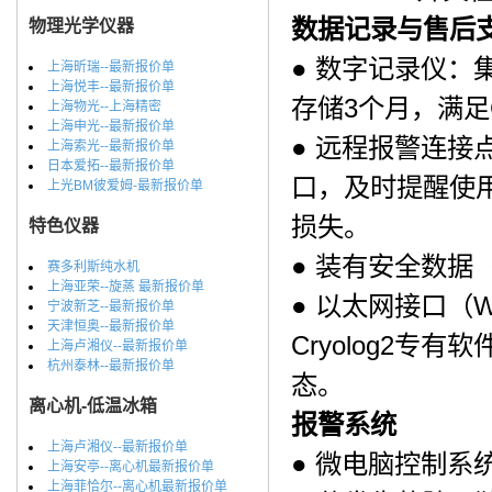
数据记录与售后
物理光学仪器
● 数字记录仪
上海昕瑞--最新报价单
上海悦丰--最新报价单
存储3个月，满足
上海物光--上海精密
上海申光--最新报价单
● 远程报警连接
上海索光--最新报价单
日本爱拓--最新报价单
口，及时提醒使
上光BM彼爱姆-最新报价单
损失。
特色仪器
● 装有安全数据
赛多利斯纯水机
上海亚荣--旋蒸 最新报价单
● 以太网接口（
宁波新芝--最新报价单
天津恒奥--最新报价单
Cryolog2
上海卢湘仪--最新报价单
杭州泰林--最新报价单
态。
离心机-低温冰箱
报警系统
上海卢湘仪--最新报价单
● 微电脑控制系
上海安亭--离心机最新报价单
上海菲恰尔--离心机最新报价单