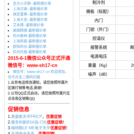
制冷剂
吉大小天鹅--最新报价单
上海汉谱--最新报价单
搁板（标配）
保定雷弗--最新报价单
上海大龙--最新报价单
内门
艾本德--最新报价单
门锁（外门）
美国精骐-最新报价单
杭州泰林-最新报价单
控温仪
上海和泰-最新报价单
欧陆科仪-最新报价单
报警系统
杭州托普-最新报价单
电源电压
2015-6-1微信公众号正式开通
微信号：www-sh17-cn
重量（Kg）
2
微信号：www-sh17-cn 欢迎添加，
噪声（dB）
也可点击二维码扫描
1.业务电话修改通知，请您按照所属片
区拨打销售电话,谢谢!
2.公司QQ正式启动，请您按照所属片区
点击各区销售QQ
促销信息
1.
奥豪斯天平FR/CP
，
优惠促销
2.
赛多利斯BSA及-CW
,
优惠促销
！
3.
梅特勒LE ME电子天平
优惠促销
！
4.
岛津电子天平
，
优惠促销
!