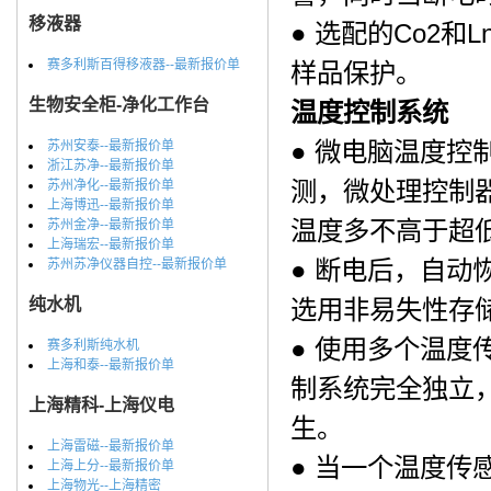
移液器
● 选配的Co2
赛多利斯百得移液器--最新报价单
样品保护。
生物安全柜-净化工作台
温度控制系统
● 微电脑温度
苏州安泰--最新报价单
浙江苏净--最新报价单
测，微处理控制
苏州净化--最新报价单
上海博迅--最新报价单
温度多不高于超
苏州金净--最新报价单
上海瑞宏--最新报价单
● 断电后，自
苏州苏净仪器自控--最新报价单
纯水机
选用非易失性存
● 使用多个温
赛多利斯纯水机
上海和泰--最新报价单
制系统完全独立
上海精科-上海仪电
生。
上海雷磁--最新报价单
● 当一个温度
上海上分--最新报价单
上海物光--上海精密