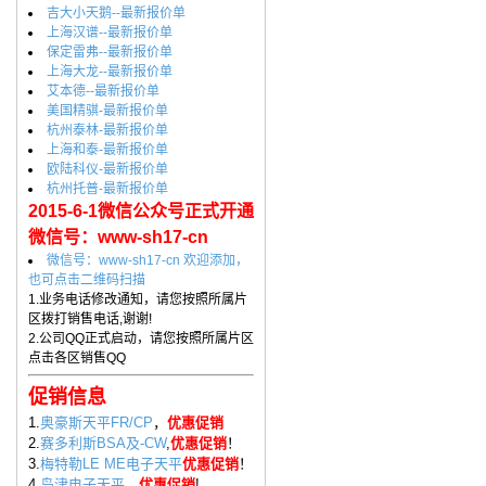
吉大小天鹅--最新报价单
上海汉谱--最新报价单
保定雷弗--最新报价单
上海大龙--最新报价单
艾本德--最新报价单
美国精骐-最新报价单
杭州泰林-最新报价单
上海和泰-最新报价单
欧陆科仪-最新报价单
杭州托普-最新报价单
2015-6-1微信公众号正式开通
微信号：www-sh17-cn
微信号：www-sh17-cn 欢迎添加，
也可点击二维码扫描
1.业务电话修改通知，请您按照所属片
区拨打销售电话,谢谢!
2.公司QQ正式启动，请您按照所属片区
点击各区销售QQ
促销信息
1.
奥豪斯天平FR/CP
，
优惠促销
2.
赛多利斯BSA及-CW
,
优惠促销
！
3.
梅特勒LE ME电子天平
优惠促销
！
4.
岛津电子天平
，
优惠促销
!