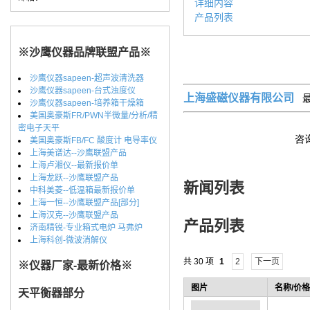
详细内容
产品列表
※沙鹰仪器品牌联盟产品※
沙鹰仪器sapeen-超声波清洗器
沙鹰仪器sapeen-台式浊度仪
上海盛磁仪器有限公司
最
沙鹰仪器sapeen-培养箱干燥箱
美国奥豪斯FR/PWN半微量/分析/精
密电子天平
咨询
美国奥豪斯FB/FC 酸度计 电导率仪
上海美谱达--沙鹰联盟产品
上海卢湘仪--最新报价单
上海龙跃--沙鹰联盟产品
新闻列表
中科美菱--低温箱最新报价单
上海一恒--沙鹰联盟产品[部分]
上海汉克--沙鹰联盟产品
产品列表
济南精锐-专业箱式电炉 马弗炉
上海科创-微波消解仪
共 30 项
1
2
下一页
※仪器厂家-最新价格※
图片
名称/价格
天平衡器部分