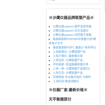
※沙鹰仪器品牌联盟产品※
沙鹰仪器sapeen-超声波清洗器
沙鹰仪器sapeen-台式浊度仪
沙鹰仪器sapeen-培养箱干燥箱
美国奥豪斯FR/PWN半微量/分析/精
密电子天平
美国奥豪斯FB/FC 酸度计 电导率仪
上海美谱达--沙鹰联盟产品
上海卢湘仪--最新报价单
上海龙跃--沙鹰联盟产品
中科美菱--低温箱最新报价单
上海一恒--沙鹰联盟产品[部分]
上海汉克--沙鹰联盟产品
济南精锐-专业箱式电炉 马弗炉
上海科创-微波消解仪
※仪器厂家-最新价格※
天平衡器部分