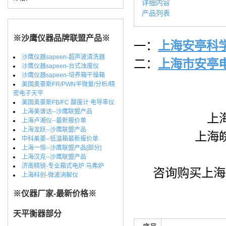
详细内容
产品列表
※沙鹰仪器品牌联盟产品※
一：
上海安亭科
沙鹰仪器sapeen-超声波清洗器
二：
上海市安亭
沙鹰仪器sapeen-台式浊度仪
沙鹰仪器sapeen-培养箱干燥箱
美国奥豪斯FR/PWN半微量/分析/精
密电子天平
美国奥豪斯FB/FC 酸度计 电导率仪
上海美谱达--沙鹰联盟产品
上
上海卢湘仪--最新报价单
上海龙跃--沙鹰联盟产品
上海
中科美菱--低温箱最新报价单
上海一恒--沙鹰联盟产品[部分]
上海汉克--沙鹰联盟产品
济南精锐-专业箱式电炉 马弗炉
咨询购买上海安
上海科创-微波消解仪
※仪器厂家-最新价格※
天平衡器部分