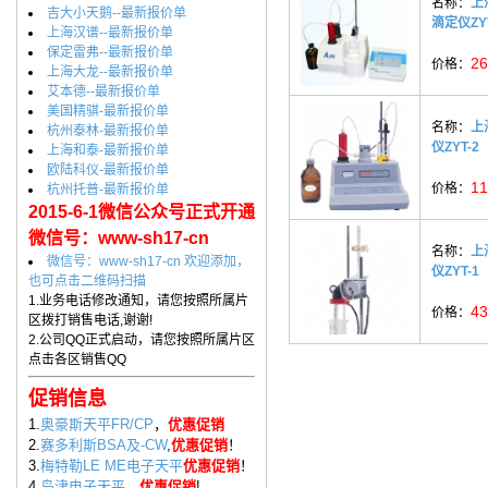
名称：
上
吉大小天鹅--最新报价单
滴定仪ZYT
上海汉谱--最新报价单
保定雷弗--最新报价单
26
价格：
上海大龙--最新报价单
艾本德--最新报价单
美国精骐-最新报价单
名称：
上
杭州泰林-最新报价单
仪ZYT-2
上海和泰-最新报价单
欧陆科仪-最新报价单
11
价格：
杭州托普-最新报价单
2015-6-1微信公众号正式开通
微信号：www-sh17-cn
名称：
上
微信号：www-sh17-cn 欢迎添加，
仪ZYT-1
也可点击二维码扫描
1.业务电话修改通知，请您按照所属片
43
价格：
区拨打销售电话,谢谢!
2.公司QQ正式启动，请您按照所属片区
点击各区销售QQ
促销信息
1.
奥豪斯天平FR/CP
，
优惠促销
2.
赛多利斯BSA及-CW
,
优惠促销
！
3.
梅特勒LE ME电子天平
优惠促销
！
4.
岛津电子天平
，
优惠促销
!