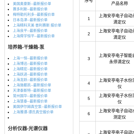
序号
产品名称
美国奥豪斯--最新报价单
赛多利斯--最新报价单
梅特勒托利多--最新报价单
上海安亭电子自动
1
日本岛津--最新报价单
滴定仪
上海精科天美 普利赛斯 报价单
上海安亭电子自动
上海良平--最新报价单
2
上海舜宇恒平--最新报价单
滴定仪
培养箱-干燥箱-泵
上海安亭电子智能
上海一恒--最新报价单
3
永停滴定仪
上海博迅--最新报价单
上海精宏--最新报价单
上海跃进--最新报价单
上海龙跃--最新报价单
上海安亭电子水份
4
上海施都凯--最新报价单
仪
天津泰斯特--最新报价单
上海安亭电子水份
常州国华--最新报价单
5
上海慧泰--最新报价单
仪
美国伊尔姆真空泵--最新报价单
上海安亭电子自动
上海雅谭-谭氏真空报价单
6
测定仪
分析仪器-光谱仪器
上海安亭电子自动