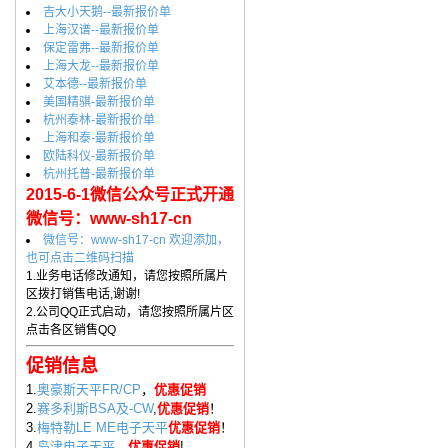
吉大小天鹅--最新报价单
上海汉谱--最新报价单
保定雷弗--最新报价单
上海大龙--最新报价单
艾本德--最新报价单
美国精骐-最新报价单
杭州泰林-最新报价单
上海和泰-最新报价单
欧陆科仪-最新报价单
杭州托普-最新报价单
2015-6-1微信公众号正式开通
微信号：www-sh17-cn
微信号：www-sh17-cn 欢迎添加，
也可点击二维码扫描
1.业务电话修改通知，请您按照所属片
区拨打销售电话,谢谢!
2.公司QQ正式启动，请您按照所属片区
点击各区销售QQ
促销信息
1.
奥豪斯天平FR/CP
，
优惠促销
2.
赛多利斯BSA及-CW
,
优惠促销
！
3.
梅特勒LE ME电子天平
优惠促销
！
4.
岛津电子天平
，
优惠促销
!