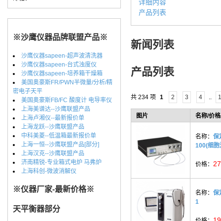
详细内容
产品列表
※沙鹰仪器品牌联盟产品※
新闻列表
沙鹰仪器sapeen-超声波清洗器
沙鹰仪器sapeen-台式浊度仪
产品列表
沙鹰仪器sapeen-培养箱干燥箱
美国奥豪斯FR/PWN半微量/分析/精
密电子天平
共 234 项
1
2
3
4
..
美国奥豪斯FB/FC 酸度计 电导率仪
上海美谱达--沙鹰联盟产品
图片
名称/价格
上海卢湘仪--最新报价单
上海龙跃--沙鹰联盟产品
中科美菱--低温箱最新报价单
名称：
保
上海一恒--沙鹰联盟产品[部分]
100(细
上海汉克--沙鹰联盟产品
济南精锐-专业箱式电炉 马弗炉
27
价格：
上海科创-微波消解仪
※仪器厂家-最新价格※
名称：
保
1
天平衡器部分
19
价格：