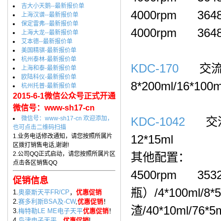
吉大小天鹅--最新报价单
4000rpm 3648*
上海汉谱--最新报价单
保定雷弗--最新报价单
4000rpm 364
上海大龙--最新报价单
艾本德--最新报价单
美国精骐-最新报价单
杭州泰林-最新报价单
KDC-170
交流变
上海和泰-最新报价单
欧陆科仪-最新报价单
8*200ml/16*100m
杭州托普-最新报价单
2015-6-1微信公众号正式开通
微信号：www-sh17-cn
微信号：www-sh17-cn 欢迎添加，
KDC-1042
交流变
也可点击二维码扫描
1.业务电话修改通知，请您按照所属片
12*15ml
区拨打销售电话,谢谢!
2.公司QQ正式启动，请您按照所属片区
其他配置：
点击各区销售QQ
4500rpm 353
促销信息
瓶）/4*100ml/8
1.
奥豪斯天平FR/CP
，
优惠促销
2.
赛多利斯BSA及-CW
,
优惠促销
！
渣/40*10ml/7
3.
梅特勒LE ME电子天平
优惠促销
！
4.
岛津电子天平
，
优惠促销
!