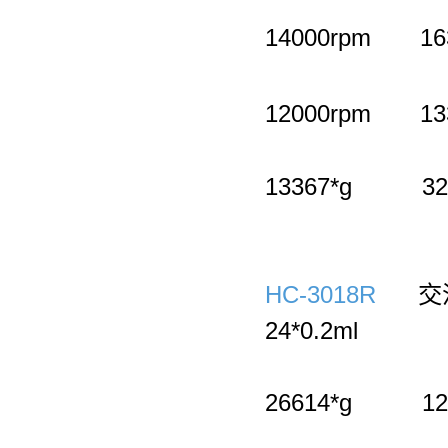
14000rpm 1
12000rpm 13
14
13367*g 32*
HC-3018R
交流变
24*0.2ml
23
26614*g 12*
18