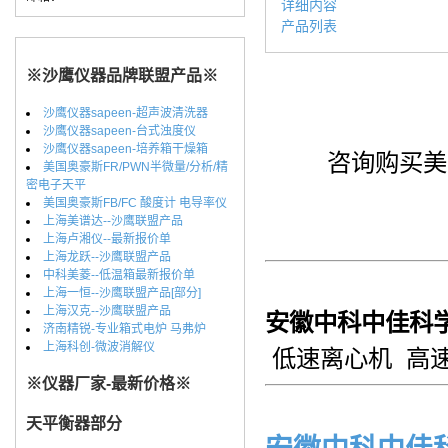
详细内容
产品列表
※沙鹰仪器品牌联盟产品※
沙鹰仪器sapeen-超声波清洗器
沙鹰仪器sapeen-台式浊度仪
沙鹰仪器sapeen-培养箱干燥箱
咨询购买美国
美国奥豪斯FR/PWN半微量/分析/精
密电子天平
美国奥豪斯FB/FC 酸度计 电导率仪
上海美谱达--沙鹰联盟产品
上海卢湘仪--最新报价单
上海龙跃--沙鹰联盟产品
中科美菱--低温箱最新报价单
上海一恒--沙鹰联盟产品[部分]
上海汉克--沙鹰联盟产品
安徽中科中佳科
济南精锐-专业箱式电炉 马弗炉
上海科创-微波消解仪
低速离心机 高
※仪器厂家-最新价格※
天平衡器部分