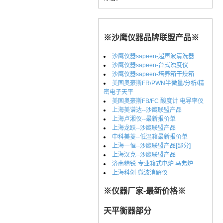
※沙鹰仪器品牌联盟产品※
沙鹰仪器sapeen-超声波清洗器
沙鹰仪器sapeen-台式浊度仪
沙鹰仪器sapeen-培养箱干燥箱
美国奥豪斯FR/PWN半微量/分析/精
密电子天平
美国奥豪斯FB/FC 酸度计 电导率仪
上海美谱达--沙鹰联盟产品
上海卢湘仪--最新报价单
上海龙跃--沙鹰联盟产品
中科美菱--低温箱最新报价单
上海一恒--沙鹰联盟产品[部分]
上海汉克--沙鹰联盟产品
济南精锐-专业箱式电炉 马弗炉
上海科创-微波消解仪
※仪器厂家-最新价格※
天平衡器部分