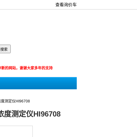
查看询价车
箱：
览器保存新的网站，谢谢大家多年的支持
测定仪HI96708
测定仪HI96708