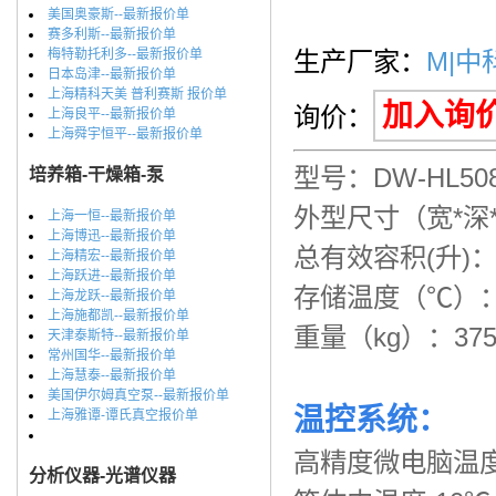
美国奥豪斯--最新报价单
赛多利斯--最新报价单
梅特勒托利多--最新报价单
生产厂家：
M|中
日本岛津--最新报价单
上海精科天美 普利赛斯 报价单
加入询
询价：
上海良平--最新报价单
上海舜宇恒平--最新报价单
型号：DW-HL50
培养箱-干燥箱-泵
外型尺寸（宽*深*高
上海一恒--最新报价单
上海博迅--最新报价单
总有效容积(升)：
上海精宏--最新报价单
上海跃进--最新报价单
存储温度（℃）：
上海龙跃--最新报价单
上海施都凯--最新报价单
重量（kg）：37
天津泰斯特--最新报价单
常州国华--最新报价单
上海慧泰--最新报价单
美国伊尔姆真空泵--最新报价单
温控系统：
上海雅谭-谭氏真空报价单
高精度微电脑温
分析仪器-光谱仪器