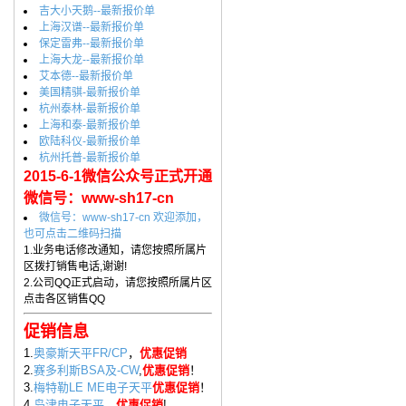
吉大小天鹅--最新报价单
上海汉谱--最新报价单
保定雷弗--最新报价单
上海大龙--最新报价单
艾本德--最新报价单
美国精骐-最新报价单
杭州泰林-最新报价单
上海和泰-最新报价单
欧陆科仪-最新报价单
杭州托普-最新报价单
2015-6-1微信公众号正式开通
微信号：www-sh17-cn
微信号：www-sh17-cn 欢迎添加，
也可点击二维码扫描
1.业务电话修改通知，请您按照所属片
区拨打销售电话,谢谢!
2.公司QQ正式启动，请您按照所属片区
点击各区销售QQ
促销信息
1.
奥豪斯天平FR/CP
，
优惠促销
2.
赛多利斯BSA及-CW
,
优惠促销
！
3.
梅特勒LE ME电子天平
优惠促销
！
4.
岛津电子天平
，
优惠促销
!