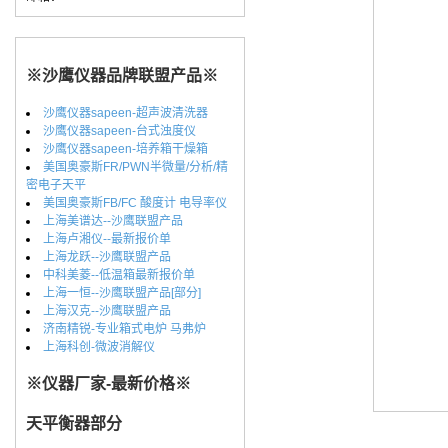
※沙鹰仪器品牌联盟产品※
沙鹰仪器sapeen-超声波清洗器
沙鹰仪器sapeen-台式浊度仪
沙鹰仪器sapeen-培养箱干燥箱
美国奥豪斯FR/PWN半微量/分析/精
密电子天平
美国奥豪斯FB/FC 酸度计 电导率仪
上海美谱达--沙鹰联盟产品
上海卢湘仪--最新报价单
上海龙跃--沙鹰联盟产品
中科美菱--低温箱最新报价单
上海一恒--沙鹰联盟产品[部分]
上海汉克--沙鹰联盟产品
济南精锐-专业箱式电炉 马弗炉
上海科创-微波消解仪
※仪器厂家-最新价格※
天平衡器部分