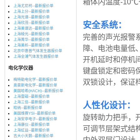
箱体内温度-10
上海尤尼柯--最新报价单
上海上分--最新报价单
上海光谱--最新报价单
安全系统：
上海欣茂--最新报价单
上海美谱达--最新报价单
上海棱光--最新报价单
完善的声光报警
上海菁华--最新报价单
上海美析--最新报价单
障、电池电量低
北京中惠普气体发生器报价单
上海全浦气体发生器报价单
开机延时和停机
电化学仪器
键盘锁定和密码
梅特勒电化学--最新报价单
双锁设计，保证
奥豪斯电化学--最新报价单
美国哈希(HACH)--最新报价单
上海雷磁--最新报价单
上海三信--最新报价单
人性
化设计：
哈纳--最新报价单
美国维赛YSI--最新报价单
旋转助力把手，
上海安亭电子--最新报价单
上海康仪--最新报价单
可调节层架式结
上海虹益--最新报价单
吉大小天鹅--最新报价单
内外双层门设计