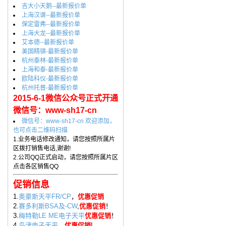
吉大小天鹅--最新报价单
上海汉谱--最新报价单
保定雷弗--最新报价单
上海大龙--最新报价单
艾本德--最新报价单
美国精骐-最新报价单
杭州泰林-最新报价单
上海和泰-最新报价单
欧陆科仪-最新报价单
杭州托普-最新报价单
2015-6-1微信公众号正式开通
微信号：www-sh17-cn
微信号：www-sh17-cn 欢迎添加，
也可点击二维码扫描
1.业务电话修改通知，请您按照所属片
区拨打销售电话,谢谢!
2.公司QQ正式启动，请您按照所属片区
点击各区销售QQ
促销信息
1.
奥豪斯天平FR/CP
，
优惠促销
2.
赛多利斯BSA及-CW
,
优惠促销
！
3.
梅特勒LE ME电子天平
优惠促销
！
4.
岛津电子天平
，
优惠促销
!