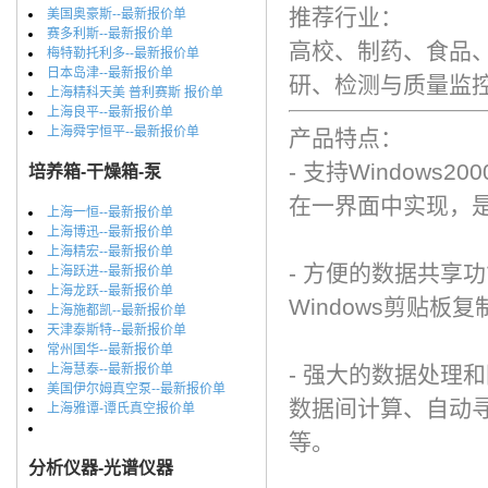
推荐行业：
美国奥豪斯--最新报价单
赛多利斯--最新报价单
高校、制药、食品
梅特勒托利多--最新报价单
日本岛津--最新报价单
研、检测与质量监
上海精科天美 普利赛斯 报价单
上海良平--最新报价单
上海舜宇恒平--最新报价单
产品特点：
- 支持Windows
培养箱-干燥箱-泵
在一界面中实现，
上海一恒--最新报价单
上海博迅--最新报价单
上海精宏--最新报价单
- 方便的数据共享功
上海跃进--最新报价单
上海龙跃--最新报价单
Windows剪贴板
上海施都凯--最新报价单
天津泰斯特--最新报价单
常州国华--最新报价单
上海慧泰--最新报价单
- 强大的数据处理
美国伊尔姆真空泵--最新报价单
数据间计算、自动
上海雅谭-谭氏真空报价单
等。
分析仪器-光谱仪器