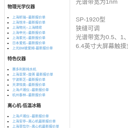
光谱带宽为1nm
物理光学仪器
上海昕瑞--最新报价单
SP-1920型
上海悦丰--最新报价单
狭缝可调
上海物光--上海精密
上海申光--最新报价单
光谱带宽为0.5、1、
上海索光--最新报价单
日本爱拓--最新报价单
6.4英寸大屏幕触
上光BM彼爱姆-最新报价单
特色仪器
赛多利斯纯水机
上海亚荣--旋蒸 最新报价单
宁波新芝--最新报价单
天津恒奥--最新报价单
上海卢湘仪--最新报价单
杭州泰林--最新报价单
离心机-低温冰箱
上海卢湘仪--最新报价单
上海安亭--离心机最新报价单
上海菲恰尔--离心机最新报价单