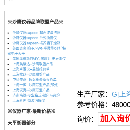
※沙鹰仪器品牌联盟产品※
沙鹰仪器sapeen-超声波清洗器
沙鹰仪器sapeen-台式浊度仪
沙鹰仪器sapeen-培养箱干燥箱
美国奥豪斯FR/PWN半微量/分析/精
密电子天平
美国奥豪斯FB/FC 酸度计 电导率仪
上海美谱达--沙鹰联盟产品
上海卢湘仪--最新报价单
上海龙跃--沙鹰联盟产品
中科美菱--低温箱最新报价单
上海一恒--沙鹰联盟产品[部分]
上海汉克--沙鹰联盟产品
生产厂家：
G|
济南精锐-专业箱式电炉 马弗炉
上海科创-微波消解仪
参考价格：4800
※仪器厂家-最新价格※
加入询
询价：
天平衡器部分