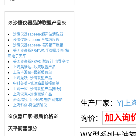
※沙鹰仪器品牌联盟产品※
沙鹰仪器sapeen-超声波清洗器
沙鹰仪器sapeen-台式浊度仪
沙鹰仪器sapeen-培养箱干燥箱
美国奥豪斯FR/PWN半微量/分析/精
密电子天平
美国奥豪斯FB/FC 酸度计 电导率仪
上海美谱达--沙鹰联盟产品
上海卢湘仪--最新报价单
上海龙跃--沙鹰联盟产品
中科美菱--低温箱最新报价单
上海一恒--沙鹰联盟产品[部分]
上海汉克--沙鹰联盟产品
济南精锐-专业箱式电炉 马弗炉
生产厂家：
Y|上
上海科创-微波消解仪
加入询
※仪器厂家-最新价格※
询价：
天平衡器部分
WX型系列无油