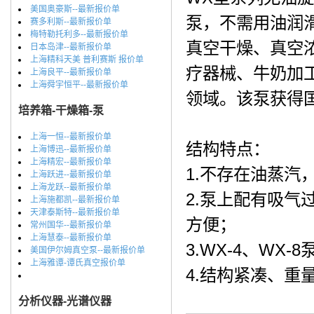
美国奥豪斯--最新报价单
泵，不需用油润
赛多利斯--最新报价单
梅特勒托利多--最新报价单
真空干燥、真空
日本岛津--最新报价单
上海精科天美 普利赛斯 报价单
疗器械、牛奶加
上海良平--最新报价单
上海舜宇恒平--最新报价单
领域。该泵获得国家
培养箱-干燥箱-泵
上海一恒--最新报价单
结构特点：
上海博迅--最新报价单
上海精宏--最新报价单
1.不存在油蒸
上海跃进--最新报价单
上海龙跃--最新报价单
2.泵上配有吸
上海施都凯--最新报价单
天津泰斯特--最新报价单
方便；
常州国华--最新报价单
上海慧泰--最新报价单
3.WX-4、W
美国伊尔姆真空泵--最新报价单
上海雅谭-谭氏真空报价单
4.结构紧凑、重
分析仪器-光谱仪器