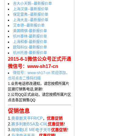
吉大小天鹅--最新报价单
上海汉谱--最新报价单
保定雷弗--最新报价单
上海大龙--最新报价单
艾本德--最新报价单
美国精骐-最新报价单
杭州泰林-最新报价单
上海和泰-最新报价单
欧陆科仪-最新报价单
杭州托普-最新报价单
2015-6-1微信公众号正式开通
微信号：www-sh17-cn
微信号：www-sh17-cn 欢迎添加，
也可点击二维码扫描
1.业务电话修改通知，请您按照所属片
区拨打销售电话,谢谢!
2.公司QQ正式启动，请您按照所属片区
点击各区销售QQ
促销信息
1.
奥豪斯天平FR/CP
，
优惠促销
2.
赛多利斯BSA及-CW
,
优惠促销
！
3.
梅特勒LE ME电子天平
优惠促销
！
4.
岛津电子天平
，
优惠促销
!