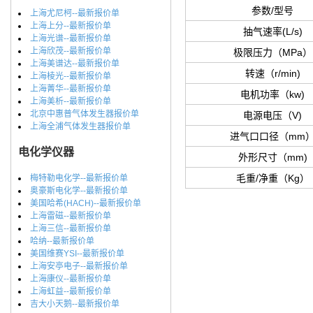
参数/型号
上海尤尼柯--最新报价单
上海上分--最新报价单
抽气速率(L/s)
上海光谱--最新报价单
上海欣茂--最新报价单
极限压力（MPa）
上海美谱达--最新报价单
转速（r/min)
上海棱光--最新报价单
上海菁华--最新报价单
电机功率（kw)
上海美析--最新报价单
北京中惠普气体发生器报价单
电源电压（V)
上海全浦气体发生器报价单
进气口口径（mm
电化学仪器
外形尺寸（mm)
毛重/净重（Kg）
梅特勒电化学--最新报价单
奥豪斯电化学--最新报价单
美国哈希(HACH)--最新报价单
上海雷磁--最新报价单
上海三信--最新报价单
哈纳--最新报价单
美国维赛YSI--最新报价单
上海安亭电子--最新报价单
上海康仪--最新报价单
上海虹益--最新报价单
吉大小天鹅--最新报价单