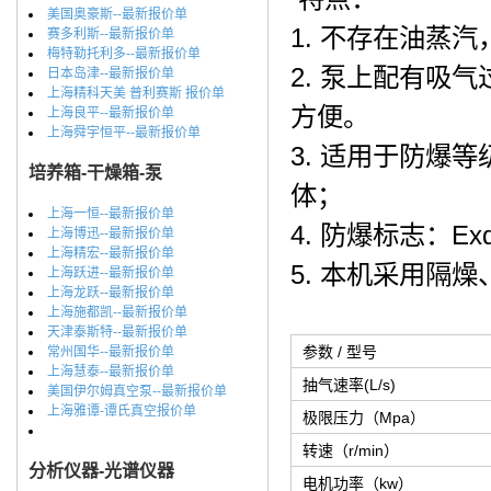
美国奥豪斯--最新报价单
1. 不存在油蒸
赛多利斯--最新报价单
梅特勒托利多--最新报价单
2. 泵上配有吸
日本岛津--最新报价单
上海精科天美 普利赛斯 报价单
方便。
上海良平--最新报价单
上海舜宇恒平--最新报价单
3. 适用于防爆等
培养箱-干燥箱-泵
体；
上海一恒--最新报价单
4. 防爆标志：Exd
上海博迅--最新报价单
上海精宏--最新报价单
5. 本机采用隔
上海跃进--最新报价单
上海龙跃--最新报价单
上海施都凯--最新报价单
天津泰斯特--最新报价单
参数 / 型号
常州国华--最新报价单
上海慧泰--最新报价单
抽气速率(L/s)
美国伊尔姆真空泵--最新报价单
上海雅谭-谭氏真空报价单
极限压力（Mpa）
转速（r/min）
分析仪器-光谱仪器
电机功率（kw）