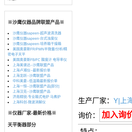
※沙鹰仪器品牌联盟产品※
沙鹰仪器sapeen-超声波清洗器
沙鹰仪器sapeen-台式浊度仪
沙鹰仪器sapeen-培养箱干燥箱
美国奥豪斯FR/PWN半微量/分析/精
密电子天平
美国奥豪斯FB/FC 酸度计 电导率仪
上海美谱达--沙鹰联盟产品
上海卢湘仪--最新报价单
上海龙跃--沙鹰联盟产品
中科美菱--低温箱最新报价单
上海一恒--沙鹰联盟产品[部分]
上海汉克--沙鹰联盟产品
济南精锐-专业箱式电炉 马弗炉
生产厂家：
Y|上
上海科创-微波消解仪
※仪器厂家-最新价格※
加入询
询价：
天平衡器部分
特点：