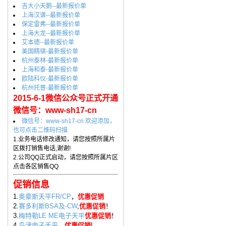
吉大小天鹅--最新报价单
上海汉谱--最新报价单
保定雷弗--最新报价单
上海大龙--最新报价单
艾本德--最新报价单
美国精骐-最新报价单
杭州泰林-最新报价单
上海和泰-最新报价单
欧陆科仪-最新报价单
杭州托普-最新报价单
2015-6-1微信公众号正式开通
微信号：www-sh17-cn
微信号：www-sh17-cn 欢迎添加，
也可点击二维码扫描
1.业务电话修改通知，请您按照所属片
区拨打销售电话,谢谢!
2.公司QQ正式启动，请您按照所属片区
点击各区销售QQ
促销信息
1.
奥豪斯天平FR/CP
，
优惠促销
2.
赛多利斯BSA及-CW
,
优惠促销
！
3.
梅特勒LE ME电子天平
优惠促销
！
4.
岛津电子天平
，
优惠促销
!