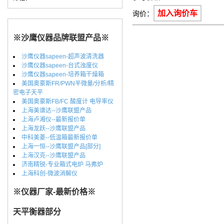
加入询价车
询价：
※沙鹰仪器品牌联盟产品※
沙鹰仪器sapeen-超声波清洗器
沙鹰仪器sapeen-台式浊度仪
沙鹰仪器sapeen-培养箱干燥箱
美国奥豪斯FR/PWN半微量/分析/精
密电子天平
美国奥豪斯FB/FC 酸度计 电导率仪
上海美谱达--沙鹰联盟产品
上海卢湘仪--最新报价单
上海龙跃--沙鹰联盟产品
中科美菱--低温箱最新报价单
上海一恒--沙鹰联盟产品[部分]
上海汉克--沙鹰联盟产品
济南精锐-专业箱式电炉 马弗炉
上海科创-微波消解仪
※仪器厂家-最新价格※
天平衡器部分