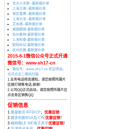
吉大小天鹅--最新报价单
上海汉谱--最新报价单
保定雷弗--最新报价单
上海大龙--最新报价单
艾本德--最新报价单
美国精骐-最新报价单
杭州泰林-最新报价单
上海和泰-最新报价单
欧陆科仪-最新报价单
杭州托普-最新报价单
2015-6-1微信公众号正式开通
微信号：www-sh17-cn
微信号：www-sh17-cn 欢迎添加，
也可点击二维码扫描
1.业务电话修改通知，请您按照所属片
区拨打销售电话,谢谢!
2.公司QQ正式启动，请您按照所属片区
点击各区销售QQ
促销信息
1.
奥豪斯天平FR/CP
，
优惠促销
2.
赛多利斯BSA及-CW
,
优惠促销
！
3.
梅特勒LE ME电子天平
优惠促销
！
4.
岛津电子天平
，
优惠促销
!