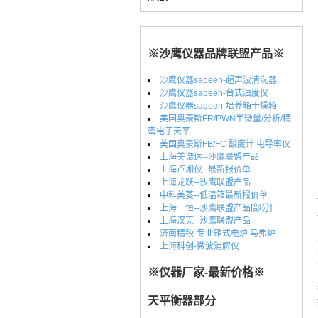
※沙鹰仪器品牌联盟产品※
沙鹰仪器sapeen-超声波清洗器
沙鹰仪器sapeen-台式浊度仪
沙鹰仪器sapeen-培养箱干燥箱
美国奥豪斯FR/PWN半微量/分析/精
密电子天平
美国奥豪斯FB/FC 酸度计 电导率仪
上海美谱达--沙鹰联盟产品
上海卢湘仪--最新报价单
上海龙跃--沙鹰联盟产品
中科美菱--低温箱最新报价单
上海一恒--沙鹰联盟产品[部分]
上海汉克--沙鹰联盟产品
济南精锐-专业箱式电炉 马弗炉
上海科创-微波消解仪
※仪器厂家-最新价格※
天平衡器部分