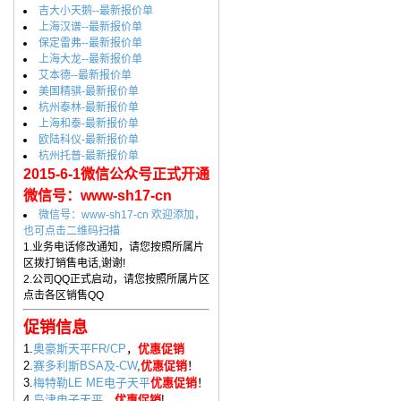
吉大小天鹅--最新报价单
上海汉谱--最新报价单
保定雷弗--最新报价单
上海大龙--最新报价单
艾本德--最新报价单
美国精骐-最新报价单
杭州泰林-最新报价单
上海和泰-最新报价单
欧陆科仪-最新报价单
杭州托普-最新报价单
2015-6-1微信公众号正式开通
微信号：www-sh17-cn
微信号：www-sh17-cn 欢迎添加，
也可点击二维码扫描
1.业务电话修改通知，请您按照所属片
区拨打销售电话,谢谢!
2.公司QQ正式启动，请您按照所属片区
点击各区销售QQ
促销信息
1.
奥豪斯天平FR/CP
，
优惠促销
2.
赛多利斯BSA及-CW
,
优惠促销
！
3.
梅特勒LE ME电子天平
优惠促销
！
4.
岛津电子天平
，
优惠促销
!