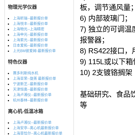
板，调节通风量
物理光学仪器
6) 内部玻璃门；
上海昕瑞--最新报价单
上海悦丰--最新报价单
7) 独立的可调温度
上海物光--上海精密
上海申光--最新报价单
报警器；
上海索光--最新报价单
日本爱拓--最新报价单
8) RS422接
上光BM彼爱姆-最新报价单
9) 115L或以
特色仪器
10) 2支镀铬搁架
赛多利斯纯水机
上海亚荣--旋蒸 最新报价单
宁波新芝--最新报价单
天津恒奥--最新报价单
基础研究、食品
上海卢湘仪--最新报价单
杭州泰林--最新报价单
等
离心机-低温冰箱
上海卢湘仪--最新报价单
上海安亭--离心机最新报价单
上海菲恰尔--离心机最新报价单