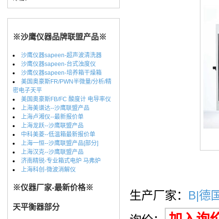
※沙鹰仪器品牌联盟产品※
沙鹰仪器sapeen-超声波清洗器
沙鹰仪器sapeen-台式浊度仪
沙鹰仪器sapeen-培养箱干燥箱
美国奥豪斯FR/PWN半微量/分析/精
密电子天平
美国奥豪斯FB/FC 酸度计 电导率仪
上海美谱达--沙鹰联盟产品
上海卢湘仪--最新报价单
上海龙跃--沙鹰联盟产品
中科美菱--低温箱最新报价单
上海一恒--沙鹰联盟产品[部分]
上海汉克--沙鹰联盟产品
济南精锐-专业箱式电炉 马弗炉
上海科创-微波消解仪
※仪器厂家-最新价格※
生产厂家：
B|德
天平衡器部分