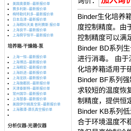
加入询
询价：
美国奥豪斯--最新报价单
赛多利斯--最新报价单
梅特勒托利多--最新报价单
Binder生化
日本岛津--最新报价单
上海精科天美 普利赛斯 报价单
度控制精度。由于
上海良平--最新报价单
上海舜宇恒平--最新报价单
控制精度可以满
培养箱-干燥箱-泵
Binder BD
进行消毒。 由于温
上海一恒--最新报价单
上海博迅--最新报价单
化培养箱适用于
上海精宏--最新报价单
上海跃进--最新报价单
Binder B
上海龙跃--最新报价单
上海施都凯--最新报价单
求较短的温度恢
天津泰斯特--最新报价单
常州国华--最新报价单
制精度，提供恒
上海慧泰--最新报价单
美国伊尔姆真空泵--最新报价单
Binder K
上海雅谭-谭氏真空报价单
合于环境温度不
分析仪器-光谱仪器