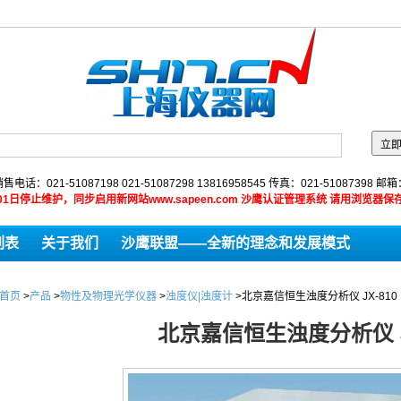
售电话：021-51087198 021-51087298 13816958545 传真：021-51087398 邮
9年01月01日停止维护，同步启用新网站www.sapeen.com 沙鹰认证管理系统 请用浏
列表
关于我们
沙鹰联盟——全新的理念和发展模式
首页
>
产品
>
物性及物理光学仪器
>
浊度仪|浊度计
>
北京嘉信恒生浊度分析仪 JX-810
北京嘉信恒生浊度分析仪 JX