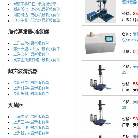
速分散器（
安徽中科中佳--最新报价单
湖南湘仪--离心机最新报价单
35
价格：
湖南凯达--离心机最新报价单
厂家：
Q
中科美菱--低温箱最新报价单
旋转蒸发器-液氮罐
名称：
智
仪Scient
上海亚荣--最新报价单
郑州长城科工贸--最新报价单
0
价格：
上海安科--最新报价单
成都金凤液氮罐--最新报价单
名称：
天
超声波清洗器
25
昆山舒美--最新报价单
58
价格：
上海科导--最新报价单
厂家：
天
昆山禾创--最新报价单
名称：
天
灭菌器
18
上海申安--最新报价单
58
价格：
上海三申--最新报价单
厂家：
天
日本三洋--最新报价单
上海博迅--最新报价单
名称：
天