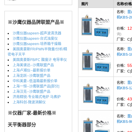
图片
名称/价格
名称：
昆
机KBS-2
※沙鹰仪器品牌联盟产品※
12
价格：
沙鹰仪器sapeen-超声波清洗器
询)
沙鹰仪器sapeen-台式浊度仪
厂家：
C
沙鹰仪器sapeen-培养箱干燥箱
美国奥豪斯FR/PWN半微量/分析/精
名称：
昆
密电子天平
机KBS-1
美国奥豪斯FB/FC 酸度计 电导率仪
上海美谱达--沙鹰联盟产品
55
价格：
上海卢湘仪--最新报价单
厂家：
C
上海龙跃--沙鹰联盟产品
中科美菱--低温箱最新报价单
名称：
昆
上海一恒--沙鹰联盟产品[部分]
机KBS-1
上海汉克--沙鹰联盟产品
济南精锐-专业箱式电炉 马弗炉
43
价格：
上海科创-微波消解仪
厂家：
C
※仪器厂家-最新价格※
名称：
昆
机KBS-9
天平衡器部分