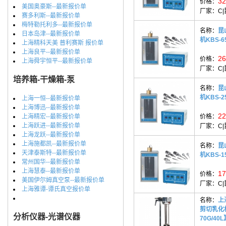
32
价格：
美国奥豪斯--最新报价单
厂家：
C
赛多利斯--最新报价单
梅特勒托利多--最新报价单
名称：
昆
日本岛津--最新报价单
机KBS-6
上海精科天美 普利赛斯 报价单
上海良平--最新报价单
26
价格：
上海舜宇恒平--最新报价单
厂家：
C
培养箱-干燥箱-泵
名称：
昆
机KBS-2
上海一恒--最新报价单
上海博迅--最新报价单
22
上海精宏--最新报价单
价格：
上海跃进--最新报价单
厂家：
C
上海龙跃--最新报价单
上海施都凯--最新报价单
名称：
昆
天津泰斯特--最新报价单
机KBS-1
常州国华--最新报价单
上海慧泰--最新报价单
17
价格：
美国伊尔姆真空泵--最新报价单
厂家：
C
上海雅谭-谭氏真空报价单
名称：
上
剪切乳化机
分析仪器-光谱仪器
70G/40L