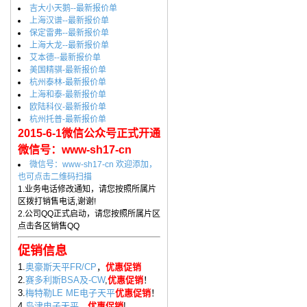
吉大小天鹅--最新报价单
上海汉谱--最新报价单
保定雷弗--最新报价单
上海大龙--最新报价单
艾本德--最新报价单
美国精骐-最新报价单
杭州泰林-最新报价单
上海和泰-最新报价单
欧陆科仪-最新报价单
杭州托普-最新报价单
2015-6-1微信公众号正式开通
微信号：www-sh17-cn
微信号：www-sh17-cn 欢迎添加，
也可点击二维码扫描
1.业务电话修改通知，请您按照所属片
区拨打销售电话,谢谢!
2.公司QQ正式启动，请您按照所属片区
点击各区销售QQ
促销信息
1.
奥豪斯天平FR/CP
，
优惠促销
2.
赛多利斯BSA及-CW
,
优惠促销
！
3.
梅特勒LE ME电子天平
优惠促销
！
4.
岛津电子天平
，
优惠促销
!