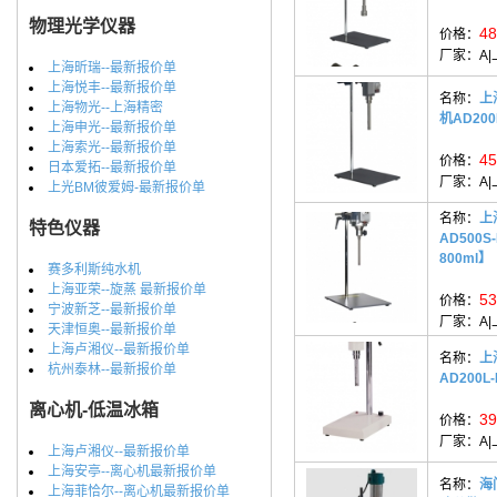
物理光学仪器
48
价格：
厂家：
A
上海昕瑞--最新报价单
上海悦丰--最新报价单
名称：
上
上海物光--上海精密
机AD20
上海申光--最新报价单
上海索光--最新报价单
45
价格：
日本爱拓--最新报价单
厂家：
A
上光BM彼爱姆-最新报价单
名称：
上
特色仪器
AD500S
800ml】
赛多利斯纯水机
上海亚荣--旋蒸 最新报价单
53
价格：
宁波新芝--最新报价单
厂家：
A
天津恒奥--最新报价单
上海卢湘仪--最新报价单
名称：
上
杭州泰林--最新报价单
AD200L-
离心机-低温冰箱
39
价格：
厂家：
A
上海卢湘仪--最新报价单
上海安亭--离心机最新报价单
名称：
海
上海菲恰尔--离心机最新报价单