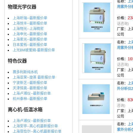
名称：
上
物理光学仪器
用紫外分析
23
上海昕瑞--最新报价单
价格：
上海悦丰--最新报价单
话咨询)
上海物光--上海精密
厂家：
上
上海申光--最新报价单
公司
上海索光--最新报价单
名称：
上
日本爱拓--最新报价单
用紫外分析
上光BM彼爱姆-最新报价单
16
价格：
特色仪器
话咨询)
厂家：
上
赛多利斯纯水机
公司
上海亚荣--旋蒸 最新报价单
宁波新芝--最新报价单
名称：
上
天津恒奥--最新报价单
外分析仪Z
上海卢湘仪--最新报价单
杭州泰林--最新报价单
83
价格：
咨询)
离心机-低温冰箱
厂家：
上
公司
上海卢湘仪--最新报价单
名称：
上
上海安亭--离心机最新报价单
紫外分析仪
上海菲恰尔--离心机最新报价单