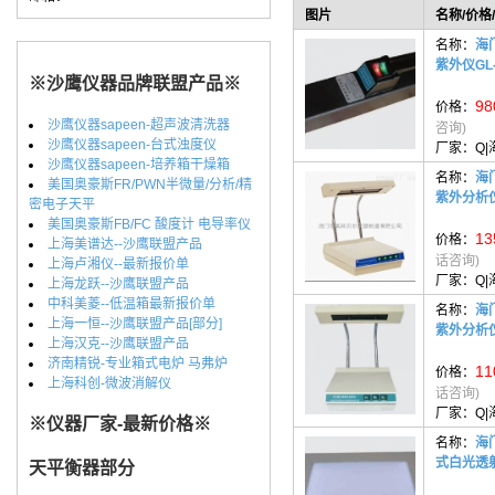
图片
名称/价格
名称：
海
紫外仪GL-
※沙鹰仪器品牌联盟产品※
98
价格：
沙鹰仪器sapeen-超声波清洗器
咨询)
沙鹰仪器sapeen-台式浊度仪
厂家：
Q
沙鹰仪器sapeen-培养箱干燥箱
名称：
海
美国奥豪斯FR/PWN半微量/分析/精
紫外分析仪
密电子天平
美国奥豪斯FB/FC 酸度计 电导率仪
13
价格：
上海美谱达--沙鹰联盟产品
话咨询)
上海卢湘仪--最新报价单
厂家：
Q
上海龙跃--沙鹰联盟产品
中科美菱--低温箱最新报价单
名称：
海
上海一恒--沙鹰联盟产品[部分]
紫外分析仪
上海汉克--沙鹰联盟产品
济南精锐-专业箱式电炉 马弗炉
11
价格：
上海科创-微波消解仪
话咨询)
厂家：
Q
※仪器厂家-最新价格※
名称：
海
式白光透射
天平衡器部分