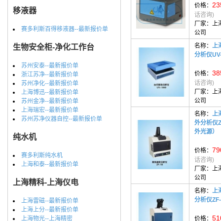
23
价格：
移液器
话咨询)
厂家：
上
赛多利斯百得移液器--最新报价单
公司
名称：
上
生物安全柜-净化工作台
分析仪UV-
苏州安泰--最新报价单
38
价格：
浙江苏净--最新报价单
话咨询)
苏州净化--最新报价单
厂家：
上
上海博迅--最新报价单
公司
苏州金净--最新报价单
上海瑞宏--最新报价单
名称：
上
苏州苏净仪器自控--最新报价单
外分析仪Z
外光源）
纯水机
79
价格：
赛多利斯纯水机
话咨询)
上海和泰--最新报价单
厂家：
上
公司
上海精科-上海仪电
名称：
上
分析仪ZF-
上海雷磁--最新报价单
上海上分--最新报价单
51
上海物光--上海精密
价格：