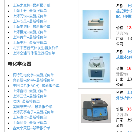
上海尤尼柯--最新报价单
名称：
上
上海上分--最新报价单
提式紫外分
上海光谱--最新报价单
5C（便
上海欣茂--最新报价单
上海美谱达--最新报价单
13
价格：
上海棱光--最新报价单
话咨询)
上海菁华--最新报价单
厂家：
上
上海美析--最新报价单
公司
北京中惠普气体发生器报价单
名称：
上
上海全浦气体发生器报价单
式紫外分析
电化学仪器
16
价格：
话咨询)
梅特勒电化学--最新报价单
厂家：
上
奥豪斯电化学--最新报价单
公司
美国哈希(HACH)--最新报价单
上海雷磁--最新报价单
名称：
上
上海三信--最新报价单
外分析仪Z
哈纳--最新报价单
美国维赛YSI--最新报价单
33
价格：
上海安亭电子--最新报价单
话咨询)
上海康仪--最新报价单
厂家：
上
上海虹益--最新报价单
公司
吉大小天鹅--最新报价单