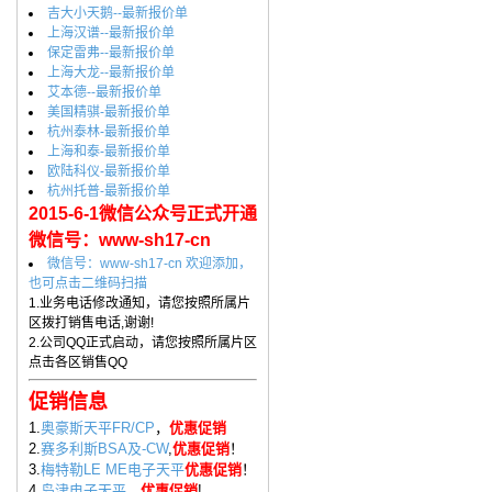
吉大小天鹅--最新报价单
上海汉谱--最新报价单
保定雷弗--最新报价单
上海大龙--最新报价单
艾本德--最新报价单
美国精骐-最新报价单
杭州泰林-最新报价单
上海和泰-最新报价单
欧陆科仪-最新报价单
杭州托普-最新报价单
2015-6-1微信公众号正式开通
微信号：www-sh17-cn
微信号：www-sh17-cn 欢迎添加，
也可点击二维码扫描
1.业务电话修改通知，请您按照所属片
区拨打销售电话,谢谢!
2.公司QQ正式启动，请您按照所属片区
点击各区销售QQ
促销信息
1.
奥豪斯天平FR/CP
，
优惠促销
2.
赛多利斯BSA及-CW
,
优惠促销
！
3.
梅特勒LE ME电子天平
优惠促销
！
4.
岛津电子天平
，
优惠促销
!