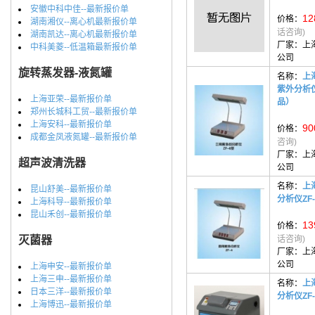
安徽中科中佳--最新报价单
12
价格：
湖南湘仪--离心机最新报价单
话咨询)
湖南凯达--离心机最新报价单
厂家：
上
中科美菱--低温箱最新报价单
公司
旋转蒸发器-液氮罐
名称：
上
紫外分析仪
上海亚荣--最新报价单
品）
郑州长城科工贸--最新报价单
上海安科--最新报价单
90
价格：
成都金凤液氮罐--最新报价单
咨询)
厂家：
上
超声波清洗器
公司
名称：
上
昆山舒美--最新报价单
分析仪ZF-
上海科导--最新报价单
昆山禾创--最新报价单
13
价格：
灭菌器
话咨询)
厂家：
上
公司
上海申安--最新报价单
上海三申--最新报价单
名称：
上
日本三洋--最新报价单
分析仪ZF-
上海博迅--最新报价单