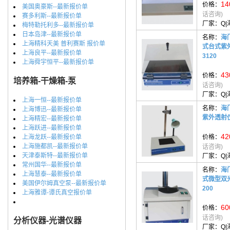
14
价格：
美国奥豪斯--最新报价单
话咨询)
赛多利斯--最新报价单
厂家：
Q
梅特勒托利多--最新报价单
日本岛津--最新报价单
名称：
海
上海精科天美 普利赛斯 报价单
式台式紫外
上海良平--最新报价单
3120
上海舜宇恒平--最新报价单
43
价格：
培养箱-干燥箱-泵
话咨询)
厂家：
Q
上海一恒--最新报价单
名称：
海
上海博迅--最新报价单
紫外透射仪
上海精宏--最新报价单
上海跃进--最新报价单
42
上海龙跃--最新报价单
价格：
上海施都凯--最新报价单
话咨询)
天津泰斯特--最新报价单
厂家：
Q
常州国华--最新报价单
名称：
海
上海慧泰--最新报价单
式微型双光
美国伊尔姆真空泵--最新报价单
200
上海雅谭-谭氏真空报价单
60
价格：
话咨询)
分析仪器-光谱仪器
厂家：
Q