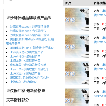
图片
名称/价格
名称：
奥
镜SZX16-
※沙鹰仪器品牌联盟产品※
0
价格：
沙鹰仪器sapeen-超声波清洗器
厂家：
A|
沙鹰仪器sapeen-台式浊度仪
沙鹰仪器sapeen-培养箱干燥箱
名称：
奥
美国奥豪斯FR/PWN半微量/分析/精
镜SZX16-
密电子天平
美国奥豪斯FB/FC 酸度计 电导率仪
0
价格：
上海美谱达--沙鹰联盟产品
厂家：
A|
上海卢湘仪--最新报价单
上海龙跃--沙鹰联盟产品
中科美菱--低温箱最新报价单
名称：
奥
上海一恒--沙鹰联盟产品[部分]
镜SZX10-
上海汉克--沙鹰联盟产品
济南精锐-专业箱式电炉 马弗炉
0
价格：
上海科创-微波消解仪
厂家：
A|
※仪器厂家-最新价格※
名称：
奥
SZX7-41
天平衡器部分
0
价格：