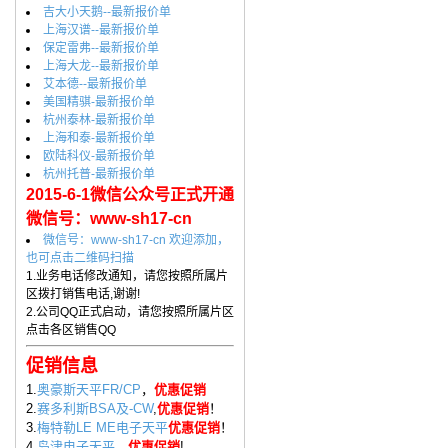
吉大小天鹅--最新报价单
上海汉谱--最新报价单
保定雷弗--最新报价单
上海大龙--最新报价单
艾本德--最新报价单
美国精骐-最新报价单
杭州泰林-最新报价单
上海和泰-最新报价单
欧陆科仪-最新报价单
杭州托普-最新报价单
2015-6-1微信公众号正式开通
微信号：www-sh17-cn
微信号：www-sh17-cn 欢迎添加，
也可点击二维码扫描
1.业务电话修改通知，请您按照所属片
区拨打销售电话,谢谢!
2.公司QQ正式启动，请您按照所属片区
点击各区销售QQ
促销信息
1.
奥豪斯天平FR/CP
，
优惠促销
2.
赛多利斯BSA及-CW
,
优惠促销
！
3.
梅特勒LE ME电子天平
优惠促销
！
4.
岛津电子天平
，
优惠促销
!