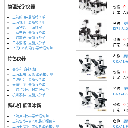
物理光学仪器
0
价格：
厂家：
A|
上海昕瑞--最新报价单
上海悦丰--最新报价单
名称：
奥
上海物光--上海精密
IX71-A1
上海申光--最新报价单
上海索光--最新报价单
0
价格：
日本爱拓--最新报价单
厂家：
A|
上光BM彼爱姆-最新报价单
名称：
奥
特色仪器
CKX41-A
赛多利斯纯水机
0
价格：
上海亚荣--旋蒸 最新报价单
厂家：
A|
宁波新芝--最新报价单
天津恒奥--最新报价单
名称：
奥
上海卢湘仪--最新报价单
CKX41-3
杭州泰林--最新报价单
0
价格：
离心机-低温冰箱
厂家：
A|
上海卢湘仪--最新报价单
上海安亭--离心机最新报价单
名称：
奥
上海菲恰尔--离心机最新报价单
CKX41-F