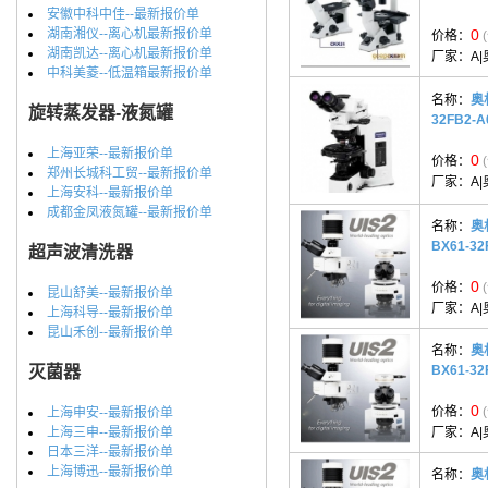
安徽中科中佳--最新报价单
湖南湘仪--离心机最新报价单
0
价格：
湖南凯达--离心机最新报价单
厂家：
A|
中科美菱--低温箱最新报价单
名称：
奥
旋转蒸发器-液氮罐
32FB2-A
上海亚荣--最新报价单
0
价格：
郑州长城科工贸--最新报价单
厂家：
A|
上海安科--最新报价单
成都金凤液氮罐--最新报价单
名称：
奥
BX61-32
超声波清洗器
0
价格：
昆山舒美--最新报价单
厂家：
A|
上海科导--最新报价单
昆山禾创--最新报价单
名称：
奥
灭菌器
BX61-32
0
价格：
上海申安--最新报价单
上海三申--最新报价单
厂家：
A|
日本三洋--最新报价单
上海博迅--最新报价单
名称：
奥