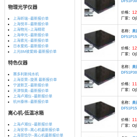
DF51P3
物理光学仪器
12
价格：
厂家：
O
上海昕瑞--最新报价单
上海悦丰--最新报价单
上海物光--上海精密
名称：
奥
上海申光--最新报价单
DF51P1
上海索光--最新报价单
日本爱拓--最新报价单
12
价格：
上光BM彼爱姆-最新报价单
厂家：
O
特色仪器
名称：
奥
DF51P3
赛多利斯纯水机
上海亚荣--旋蒸 最新报价单
11
价格：
宁波新芝--最新报价单
厂家：
O
天津恒奥--最新报价单
上海卢湘仪--最新报价单
杭州泰林--最新报价单
名称：
奥
DF51P1
离心机-低温冰箱
11
价格：
上海卢湘仪--最新报价单
厂家：
O
上海安亭--离心机最新报价单
上海菲恰尔--离心机最新报价单