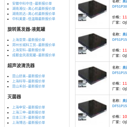
名称：
奥
安徽中科中佳--最新报价单
DF51P3
湖南湘仪--离心机最新报价单
湖南凯达--离心机最新报价单
11
价格：
中科美菱--低温箱最新报价单
厂家：
O
旋转蒸发器-液氮罐
名称：
奥
DF51P1
上海亚荣--最新报价单
郑州长城科工贸--最新报价单
11
上海安科--最新报价单
价格：
成都金凤液氮罐--最新报价单
厂家：
O
超声波清洗器
名称：
奥
DF51P1
昆山舒美--最新报价单
上海科导--最新报价单
11
价格：
昆山禾创--最新报价单
厂家：
O
灭菌器
名称：
奥
DF51P1
上海申安--最新报价单
上海三申--最新报价单
10
价格：
日本三洋--最新报价单
厂家：
O
上海博迅--最新报价单