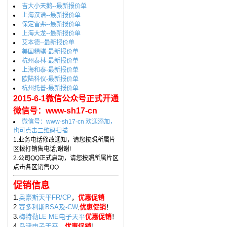
吉大小天鹅--最新报价单
上海汉谱--最新报价单
保定雷弗--最新报价单
上海大龙--最新报价单
艾本德--最新报价单
美国精骐-最新报价单
杭州泰林-最新报价单
上海和泰-最新报价单
欧陆科仪-最新报价单
杭州托普-最新报价单
2015-6-1微信公众号正式开通
微信号：www-sh17-cn
微信号：www-sh17-cn 欢迎添加，
也可点击二维码扫描
1.业务电话修改通知，请您按照所属片
区拨打销售电话,谢谢!
2.公司QQ正式启动，请您按照所属片区
点击各区销售QQ
促销信息
1.
奥豪斯天平FR/CP
，
优惠促销
2.
赛多利斯BSA及-CW
,
优惠促销
！
3.
梅特勒LE ME电子天平
优惠促销
！
4.
岛津电子天平
，
优惠促销
!