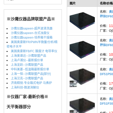
图片
名称/价格
名称：
奥
秤体DF60
※沙鹰仪器品牌联盟产品※
11
价格：
沙鹰仪器sapeen-超声波清洗器
厂家：
O
沙鹰仪器sapeen-台式浊度仪
沙鹰仪器sapeen-培养箱干燥箱
名称：
奥
美国奥豪斯FR/PWN半微量/分析/精
秤体DF60
密电子天平
美国奥豪斯FB/FC 酸度计 电导率仪
10
价格：
上海美谱达--沙鹰联盟产品
厂家：
O
上海卢湘仪--最新报价单
上海龙跃--沙鹰联盟产品
中科美菱--低温箱最新报价单
名称：
奥
上海一恒--沙鹰联盟产品[部分]
DF51P5
上海汉克--沙鹰联盟产品
济南精锐-专业箱式电炉 马弗炉
17
价格：
上海科创-微波消解仪
厂家：
O
※仪器厂家-最新价格※
名称：
奥
DF51P3
天平衡器部分
17