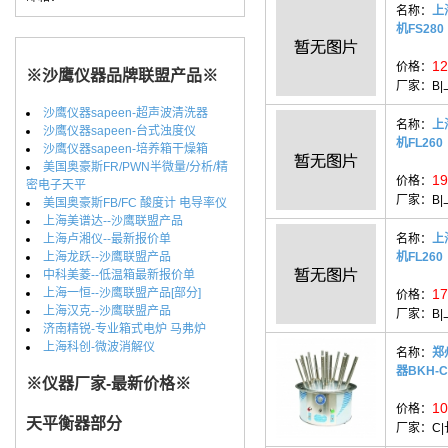
名称：
上
机FS280
12
价格：
※沙鹰仪器品牌联盟产品※
厂家：
B
沙鹰仪器sapeen-超声波清洗器
名称：
上
沙鹰仪器sapeen-台式浊度仪
机FL26
沙鹰仪器sapeen-培养箱干燥箱
美国奥豪斯FR/PWN半微量/分析/精
19
价格：
密电子天平
厂家：
B
美国奥豪斯FB/FC 酸度计 电导率仪
上海美谱达--沙鹰联盟产品
上海卢湘仪--最新报价单
名称：
上
上海龙跃--沙鹰联盟产品
机FL26
中科美菱--低温箱最新报价单
上海一恒--沙鹰联盟产品[部分]
17
价格：
上海汉克--沙鹰联盟产品
厂家：
B
济南精锐-专业箱式电炉 马弗炉
上海科创-微波消解仪
名称：
郑
器BKH-C
※仪器厂家-最新价格※
10
价格：
天平衡器部分
厂家：
C