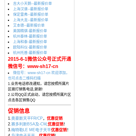
吉大小天鹅--最新报价单
上海汉谱--最新报价单
保定雷弗--最新报价单
上海大龙--最新报价单
艾本德--最新报价单
美国精骐-最新报价单
杭州泰林-最新报价单
上海和泰-最新报价单
欧陆科仪-最新报价单
杭州托普-最新报价单
2015-6-1微信公众号正式开通
微信号：www-sh17-cn
微信号：www-sh17-cn 欢迎添加，
也可点击二维码扫描
1.业务电话修改通知，请您按照所属片
区拨打销售电话,谢谢!
2.公司QQ正式启动，请您按照所属片区
点击各区销售QQ
促销信息
1.
奥豪斯天平FR/CP
，
优惠促销
2.
赛多利斯BSA及-CW
,
优惠促销
！
3.
梅特勒LE ME电子天平
优惠促销
！
4.
岛津电子天平
，
优惠促销
!