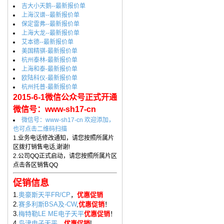
吉大小天鹅--最新报价单
上海汉谱--最新报价单
保定雷弗--最新报价单
上海大龙--最新报价单
艾本德--最新报价单
美国精骐-最新报价单
杭州泰林-最新报价单
上海和泰-最新报价单
欧陆科仪-最新报价单
杭州托普-最新报价单
2015-6-1微信公众号正式开通
微信号：www-sh17-cn
微信号：www-sh17-cn 欢迎添加，
也可点击二维码扫描
1.业务电话修改通知，请您按照所属片
区拨打销售电话,谢谢!
2.公司QQ正式启动，请您按照所属片区
点击各区销售QQ
促销信息
1.
奥豪斯天平FR/CP
，
优惠促销
2.
赛多利斯BSA及-CW
,
优惠促销
！
3.
梅特勒LE ME电子天平
优惠促销
！
4.
岛津电子天平
，
优惠促销
!