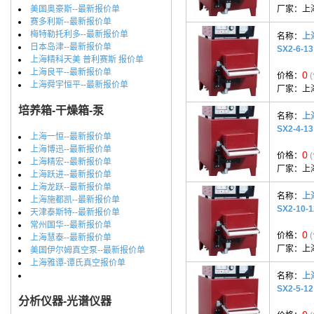
美国奥豪斯--最新报价单
厂家：
上
赛多利斯--最新报价单
梅特勒托利多--最新报价单
名称：
上
日本岛津--最新报价单
SX2-6-13
上海精科天美 普利赛斯 报价单
上海良平--最新报价单
0
价格：
上海舜宇恒平--最新报价单
厂家：
上
培养箱-干燥箱-泵
名称：
上
SX2-4-13
上海一恒--最新报价单
上海博迅--最新报价单
0
价格：
上海精宏--最新报价单
厂家：
上
上海跃进--最新报价单
上海龙跃--最新报价单
名称：
上
上海施都凯--最新报价单
SX2-10-1
天津泰斯特--最新报价单
常州国华--最新报价单
0
价格：
上海慧泰--最新报价单
厂家：
上
美国伊尔姆真空泵--最新报价单
上海雅谭-谭氏真空报价单
名称：
上
SX2-5-12
分析仪器-光谱仪器