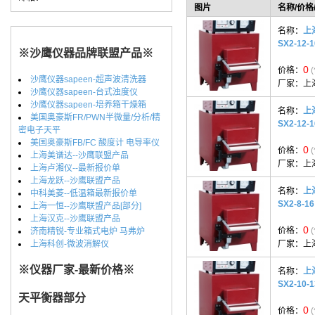
图片
名称/价格
名称：
上
SX2-12-1
※沙鹰仪器品牌联盟产品※
0
价格：
沙鹰仪器sapeen-超声波清洗器
厂家：
上
沙鹰仪器sapeen-台式浊度仪
沙鹰仪器sapeen-培养箱干燥箱
名称：
上
美国奥豪斯FR/PWN半微量/分析/精
SX2-12-1
密电子天平
美国奥豪斯FB/FC 酸度计 电导率仪
0
价格：
上海美谱达--沙鹰联盟产品
厂家：
上
上海卢湘仪--最新报价单
上海龙跃--沙鹰联盟产品
名称：
上
中科美菱--低温箱最新报价单
SX2-8-16
上海一恒--沙鹰联盟产品[部分]
上海汉克--沙鹰联盟产品
0
价格：
济南精锐-专业箱式电炉 马弗炉
上海科创-微波消解仪
厂家：
上
※仪器厂家-最新价格※
名称：
上
SX2-10-1
天平衡器部分
0
价格：