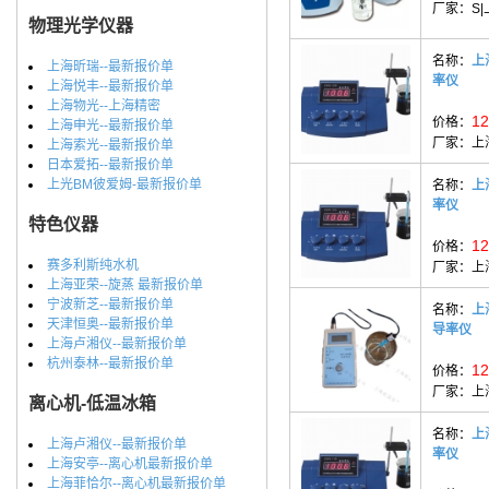
厂家：
S
物理光学仪器
名称：
上
上海昕瑞--最新报价单
率仪
上海悦丰--最新报价单
上海物光--上海精密
12
价格：
上海申光--最新报价单
厂家：
上
上海索光--最新报价单
日本爱拓--最新报价单
上光BM彼爱姆-最新报价单
名称：
上
率仪
特色仪器
12
价格：
赛多利斯纯水机
厂家：
上
上海亚荣--旋蒸 最新报价单
宁波新芝--最新报价单
名称：
上
天津恒奥--最新报价单
导率仪
上海卢湘仪--最新报价单
杭州泰林--最新报价单
12
价格：
厂家：
上
离心机-低温冰箱
名称：
上
上海卢湘仪--最新报价单
率仪
上海安亭--离心机最新报价单
上海菲恰尔--离心机最新报价单