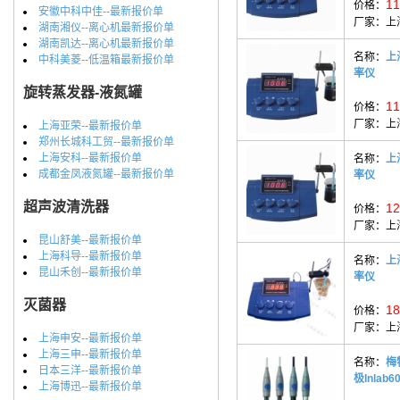
11
价格：
安徽中科中佳--最新报价单
厂家：
上
湖南湘仪--离心机最新报价单
湖南凯达--离心机最新报价单
名称：
上
中科美菱--低温箱最新报价单
率仪
旋转蒸发器-液氮罐
11
价格：
厂家：
上
上海亚荣--最新报价单
郑州长城科工贸--最新报价单
上海安科--最新报价单
名称：
上
成都金凤液氮罐--最新报价单
率仪
超声波清洗器
12
价格：
厂家：
上
昆山舒美--最新报价单
上海科导--最新报价单
名称：
上
昆山禾创--最新报价单
率仪
灭菌器
18
价格：
厂家：
上
上海申安--最新报价单
上海三申--最新报价单
名称：
梅
日本三洋--最新报价单
极Inlab60
上海博迅--最新报价单