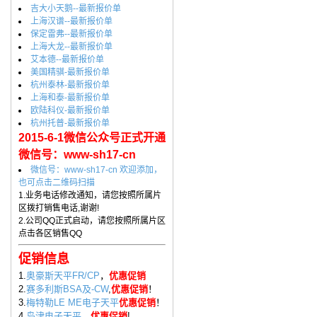
吉大小天鹅--最新报价单
上海汉谱--最新报价单
保定雷弗--最新报价单
上海大龙--最新报价单
艾本德--最新报价单
美国精骐-最新报价单
杭州泰林-最新报价单
上海和泰-最新报价单
欧陆科仪-最新报价单
杭州托普-最新报价单
2015-6-1微信公众号正式开通
微信号：www-sh17-cn
微信号：www-sh17-cn 欢迎添加，
也可点击二维码扫描
1.业务电话修改通知，请您按照所属片
区拨打销售电话,谢谢!
2.公司QQ正式启动，请您按照所属片区
点击各区销售QQ
促销信息
1.
奥豪斯天平FR/CP
，
优惠促销
2.
赛多利斯BSA及-CW
,
优惠促销
！
3.
梅特勒LE ME电子天平
优惠促销
！
4.
岛津电子天平
，
优惠促销
!