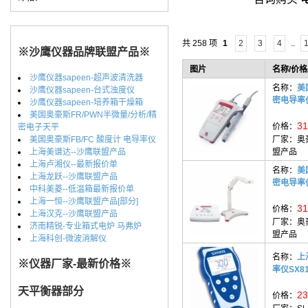
共 258 项
1
2
3
4
..
※沙鹰仪器品牌联盟产品※
图片
名称/价格
沙鹰仪器sapeen-超声波清洗器
名称：
美
沙鹰仪器sapeen-台式浊度仪
密电导率
沙鹰仪器sapeen-培养箱干燥箱
美国奥豪斯FR/PWN半微量/分析/精
31
价格：
密电子天平
美国奥豪斯FB/FC 酸度计 电导率仪
厂家：
奥
上海美谱达--沙鹰联盟产品
盟产品
上海卢湘仪--最新报价单
名称：
美
上海龙跃--沙鹰联盟产品
密电导率
中科美菱--低温箱最新报价单
上海一恒--沙鹰联盟产品[部分]
31
价格：
上海汉克--沙鹰联盟产品
厂家：
奥
济南精锐-专业箱式电炉 马弗炉
盟产品
上海科创-微波消解仪
名称：
上
※仪器厂家-最新价格※
率仪SX8
天平衡器部分
23
价格：