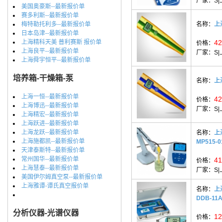
厂家：
S
美国奥豪斯--最新报价单
赛多利斯--最新报价单
梅特勒托利多--最新报价单
名称：
上
日本岛津--最新报价单
上海精科天美 普利赛斯 报价单
42
价格：
上海良平--最新报价单
厂家：
S
上海舜宇恒平--最新报价单
培养箱-干燥箱-泵
名称：
上
上海一恒--最新报价单
42
价格：
上海博迅--最新报价单
厂家：
S
上海精宏--最新报价单
上海跃进--最新报价单
上海龙跃--最新报价单
名称：
上
上海施都凯--最新报价单
MP515-0
天津泰斯特--最新报价单
常州国华--最新报价单
41
价格：
上海慧泰--最新报价单
厂家：
S
美国伊尔姆真空泵--最新报价单
上海雅谭-谭氏真空报价单
名称：
上
DDB-11
分析仪器-光谱仪器
12
价格：