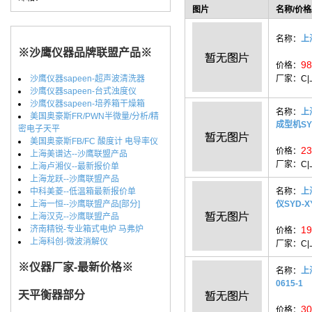
图片
名称/价格
名称：
上
※沙鹰仪器品牌联盟产品※
98
价格：
沙鹰仪器sapeen-超声波清洗器
厂家：
C
沙鹰仪器sapeen-台式浊度仪
沙鹰仪器sapeen-培养箱干燥箱
名称：
上
美国奥豪斯FR/PWN半微量/分析/精
成型机SYD
密电子天平
美国奥豪斯FB/FC 酸度计 电导率仪
23
价格：
上海美谱达--沙鹰联盟产品
厂家：
C
上海卢湘仪--最新报价单
上海龙跃--沙鹰联盟产品
中科美菱--低温箱最新报价单
名称：
上
上海一恒--沙鹰联盟产品[部分]
仪SYD-XY
上海汉克--沙鹰联盟产品
济南精锐-专业箱式电炉 马弗炉
19
价格：
上海科创-微波消解仪
厂家：
C
※仪器厂家-最新价格※
名称：
上
0615-1
天平衡器部分
30
价格：