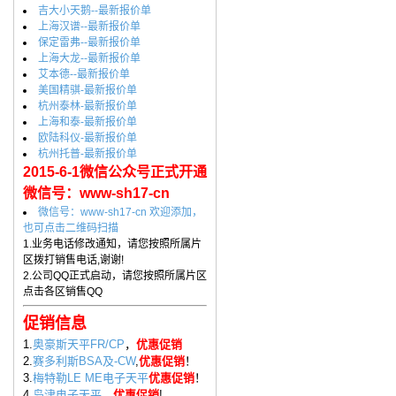
吉大小天鹅--最新报价单
上海汉谱--最新报价单
保定雷弗--最新报价单
上海大龙--最新报价单
艾本德--最新报价单
美国精骐-最新报价单
杭州泰林-最新报价单
上海和泰-最新报价单
欧陆科仪-最新报价单
杭州托普-最新报价单
2015-6-1微信公众号正式开通
微信号：www-sh17-cn
微信号：www-sh17-cn 欢迎添加，
也可点击二维码扫描
1.业务电话修改通知，请您按照所属片
区拨打销售电话,谢谢!
2.公司QQ正式启动，请您按照所属片区
点击各区销售QQ
促销信息
1.
奥豪斯天平FR/CP
，
优惠促销
2.
赛多利斯BSA及-CW
,
优惠促销
！
3.
梅特勒LE ME电子天平
优惠促销
！
4.
岛津电子天平
，
优惠促销
!