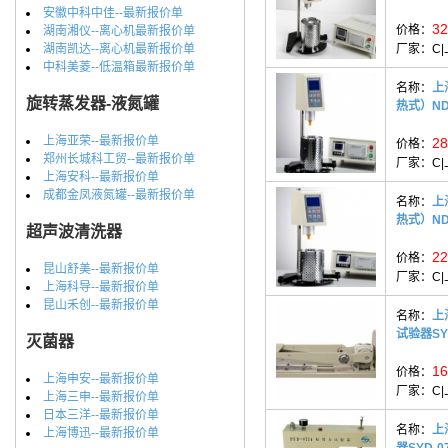
安徽中科中佳--最新报价单
32
价格：
湖南湘仪--离心机最新报价单
湖南凯达--离心机最新报价单
厂家：
C
中科美菱--低温箱最新报价单
名称：
上
旋转蒸发器-液氮罐
热式）ND
上海亚荣--最新报价单
28
价格：
郑州长城科工贸--最新报价单
厂家：
C
上海安科--最新报价单
成都金凤液氮罐--最新报价单
名称：
上
热式）ND
超声波清洗器
22
价格：
昆山舒美--最新报价单
厂家：
C
上海科导--最新报价单
昆山禾创--最新报价单
名称：
上
试验器SYD
灭菌器
16
价格：
上海申安--最新报价单
厂家：
C
上海三申--最新报价单
日本三洋--最新报价单
名称：
上
上海博迅--最新报价单
器SYD-0