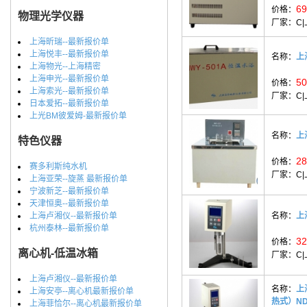
69
价格：
物理光学仪器
厂家：
C
上海昕瑞--最新报价单
上海悦丰--最新报价单
名称：
上
上海物光--上海精密
上海申光--最新报价单
50
价格：
上海索光--最新报价单
厂家：
C
日本爱拓--最新报价单
上光BM彼爱姆-最新报价单
名称：
上
特色仪器
28
价格：
赛多利斯纯水机
厂家：
C
上海亚荣--旋蒸 最新报价单
宁波新芝--最新报价单
天津恒奥--最新报价单
上海卢湘仪--最新报价单
名称：
上
杭州泰林--最新报价单
32
价格：
离心机-低温冰箱
厂家：
C
上海卢湘仪--最新报价单
名称：
上
上海安亭--离心机最新报价单
热式）ND
上海菲恰尔--离心机最新报价单