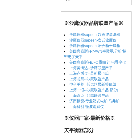
※沙鹰仪器品牌联盟产品※
沙鹰仪器sapeen-超声波清洗器
沙鹰仪器sapeen-台式浊度仪
沙鹰仪器sapeen-培养箱干燥箱
美国奥豪斯FR/PWN半微量/分析/精
密电子天平
美国奥豪斯FB/FC 酸度计 电导率仪
上海美谱达--沙鹰联盟产品
上海卢湘仪--最新报价单
上海龙跃--沙鹰联盟产品
中科美菱--低温箱最新报价单
上海一恒--沙鹰联盟产品[部分]
上海汉克--沙鹰联盟产品
济南精锐-专业箱式电炉 马弗炉
上海科创-微波消解仪
※仪器厂家-最新价格※
天平衡器部分