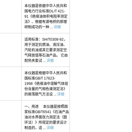
本仪器是依据中华人民共和
国电力行业标准DL/T 421-
91《绝缘油体积电阻率测定
法》、根据有源电桥的原理
研制成功的一种 ...
详细
适用标准：SH/T0308-92，
用于测定抗燃油、液压油、
汽轮机油或其它要求测定空
气释放值等石油产品。 它由
耐热夹套试 ...
详细
本仪器是根据中华人民共和
国标准GB/T 17623-
1998《绝缘油中溶解气体组
份含量的气相色谱测定法》
的振荡脱气方法设 ...
详细
一、用途 本仪器是按照国
家标准GB/T6541《石油产品
油对水界面张力测定法（圆
环法）》所规定的要求设计
制造的，适 ...
详细