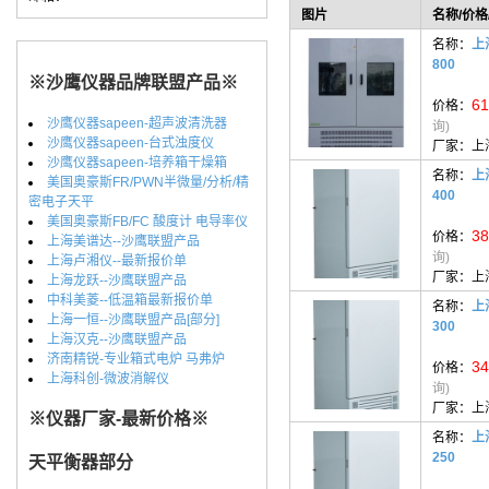
图片
名称/价格
名称：
上
800
※沙鹰仪器品牌联盟产品※
61
价格：
沙鹰仪器sapeen-超声波清洗器
询)
沙鹰仪器sapeen-台式浊度仪
厂家：
上
沙鹰仪器sapeen-培养箱干燥箱
名称：
上
美国奥豪斯FR/PWN半微量/分析/精
400
密电子天平
美国奥豪斯FB/FC 酸度计 电导率仪
38
价格：
上海美谱达--沙鹰联盟产品
询)
上海卢湘仪--最新报价单
厂家：
上
上海龙跃--沙鹰联盟产品
中科美菱--低温箱最新报价单
名称：
上
上海一恒--沙鹰联盟产品[部分]
300
上海汉克--沙鹰联盟产品
济南精锐-专业箱式电炉 马弗炉
34
价格：
上海科创-微波消解仪
询)
厂家：
上
※仪器厂家-最新价格※
名称：
上
250
天平衡器部分