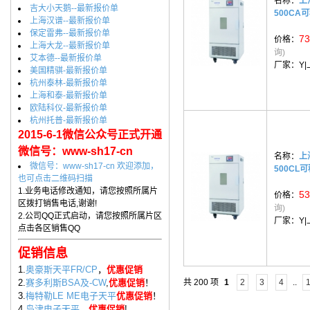
名称：
上
吉大小天鹅--最新报价单
500CA
上海汉谱--最新报价单
保定雷弗--最新报价单
73
价格：
上海大龙--最新报价单
询)
艾本德--最新报价单
厂家：
Y
美国精骐-最新报价单
杭州泰林-最新报价单
上海和泰-最新报价单
欧陆科仪-最新报价单
杭州托普-最新报价单
2015-6-1微信公众号正式开通
微信号：www-sh17-cn
名称：
上
微信号：www-sh17-cn 欢迎添加，
500CL
也可点击二维码扫描
1.业务电话修改通知，请您按照所属片
53
价格：
区拨打销售电话,谢谢!
询)
2.公司QQ正式启动，请您按照所属片区
厂家：
Y
点击各区销售QQ
促销信息
1.
奥豪斯天平FR/CP
，
优惠促销
2.
赛多利斯BSA及-CW
,
优惠促销
！
共 200 项
1
2
3
4
..
3.
梅特勒LE ME电子天平
优惠促销
！
4.
岛津电子天平
，
优惠促销
!