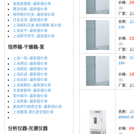
29
价格：
美国奥豪斯--最新报价单
询)
赛多利斯--最新报价单
厂家：
上
梅特勒托利多--最新报价单
日本岛津--最新报价单
名称：
上
上海精科天美 普利赛斯 报价单
150
上海良平--最新报价单
上海舜宇恒平--最新报价单
23
价格：
询)
培养箱-干燥箱-泵
厂家：
上
名称：
上
上海一恒--最新报价单
100
上海博迅--最新报价单
上海精宏--最新报价单
18
上海跃进--最新报价单
价格：
上海龙跃--最新报价单
询)
上海施都凯--最新报价单
厂家：
上
天津泰斯特--最新报价单
常州国华--最新报价单
上海慧泰--最新报价单
美国伊尔姆真空泵--最新报价单
名称：
上
上海雅谭-谭氏真空报价单
800HC-
分析仪器-光谱仪器
69
价格：