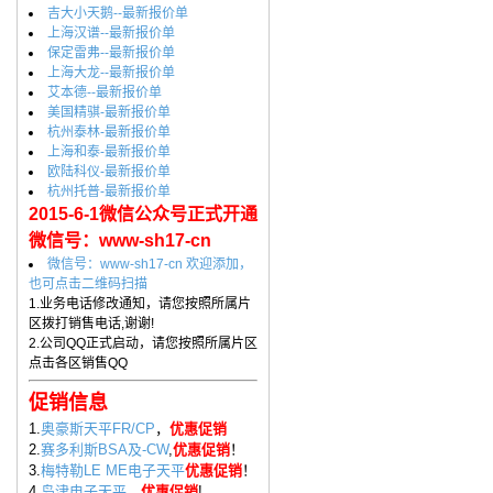
吉大小天鹅--最新报价单
上海汉谱--最新报价单
保定雷弗--最新报价单
上海大龙--最新报价单
艾本德--最新报价单
美国精骐-最新报价单
杭州泰林-最新报价单
上海和泰-最新报价单
欧陆科仪-最新报价单
杭州托普-最新报价单
2015-6-1微信公众号正式开通
微信号：www-sh17-cn
微信号：www-sh17-cn 欢迎添加，
也可点击二维码扫描
1.业务电话修改通知，请您按照所属片
区拨打销售电话,谢谢!
2.公司QQ正式启动，请您按照所属片区
点击各区销售QQ
促销信息
1.
奥豪斯天平FR/CP
，
优惠促销
2.
赛多利斯BSA及-CW
,
优惠促销
！
3.
梅特勒LE ME电子天平
优惠促销
！
4.
岛津电子天平
，
优惠促销
!