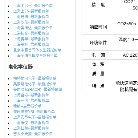
CO
2
：
精 度
上海尤尼柯--最新报价单
50－
上海上分--最新报价单
上海光谱--最新报价单
上海欣茂--最新报价单
CO
2
≤50
响应时间
上海美谱达--最新报价单
上海棱光--最新报价单
上海菁华--最新报价单
温度：0
环境条件
上海美析--最新报价单
北京中惠普气体发生器报价单
电 源
AC 2
上海全浦气体发生器报价单
体 积
电化学仪器
质 量
梅特勒电化学--最新报价单
能快速测定
奥豪斯电化学--最新报价单
特 点
随机配有
美国哈希(HACH)--最新报价单
上海雷磁--最新报价单
上海三信--最新报价单
哈纳--最新报价单
美国维赛YSI--最新报价单
上海安亭电子--最新报价单
上海康仪--最新报价单
上海虹益--最新报价单
吉大小天鹅--最新报价单