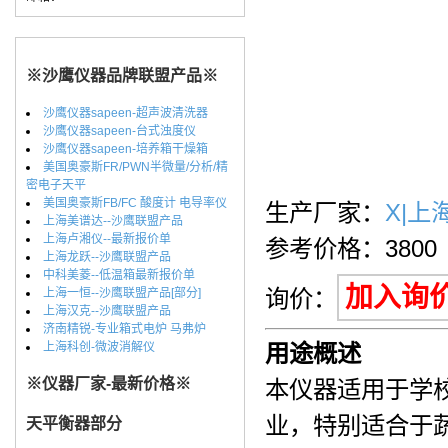
※沙鹰仪器品牌联盟产品※
沙鹰仪器sapeen-超声波清洗器
沙鹰仪器sapeen-台式浊度仪
沙鹰仪器sapeen-培养箱干燥箱
美国奥豪斯FR/PWN半微量/分析/精
密电子天平
美国奥豪斯FB/FC 酸度计 电导率仪
生产厂家：
X|上
上海美谱达--沙鹰联盟产品
上海卢湘仪--最新报价单
参考价格：3800
上海龙跃--沙鹰联盟产品
中科美菱--低温箱最新报价单
加入询
询价：
上海一恒--沙鹰联盟产品[部分]
上海汉克--沙鹰联盟产品
济南精锐-专业箱式电炉 马弗炉
上海科创-微波消解仪
用途概述
※仪器厂家-最新价格※
本仪器适用于学
业，特别适合于
天平衡器部分