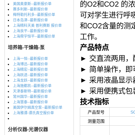
的O2和CO2 
美国奥豪斯--最新报价单
赛多利斯--最新报价单
可对学生进行呼
梅特勒托利多--最新报价单
日本岛津--最新报价单
和CO2含量的
上海精科天美 普利赛斯 报价单
上海良平--最新报价单
工作。
上海舜宇恒平--最新报价单
产品特点
培养箱-干燥箱-泵
► 交直流两用
上海一恒--最新报价单
上海博迅--最新报价单
► 简单操作，即
上海精宏--最新报价单
上海跃进--最新报价单
► 采用液晶显
上海龙跃--最新报价单
上海施都凯--最新报价单
► 采用便携式
天津泰斯特--最新报价单
常州国华--最新报价单
技术指标
上海慧泰--最新报价单
美国伊尔姆真空泵--最新报价单
产品型号
S
上海雅谭-谭氏真空报价单
测量范围
分析仪器-光谱仪器