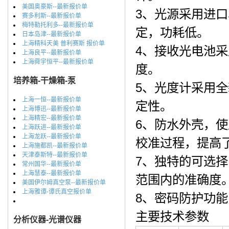
美国奥豪斯--最新报价单
3、光源采用进
赛多利斯--最新报价单
梅特勒托利多--最新报价单
定，功耗低。
日本岛津--最新报价单
上海精科天美 普利赛斯 报价单
4、接收光电池
上海良平--最新报价单
上海舜宇恒平--最新报价单
度。
培养箱-干燥箱-泵
5、光度计采用全
上海一恒--最新报价单
定性。
上海博迅--最新报价单
上海精宏--最新报价单
6、防水外壳，
上海跃进--最新报价单
上海龙跃--最新报价单
校准过程，提高
上海施都凯--最新报价单
天津泰斯特--最新报价单
7、独特的可选
常州国华--最新报价单
上海慧泰--最新报价单
范围内的准确度
美国伊尔姆真空泵--最新报价单
上海雅谭-谭氏真空报价单
8、密码防护功
主要技术参数
分析仪器-光谱仪器