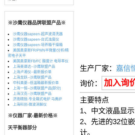
※沙鹰仪器品牌联盟产品※
沙鹰仪器sapeen-超声波清洗器
沙鹰仪器sapeen-台式浊度仪
沙鹰仪器sapeen-培养箱干燥箱
美国奥豪斯FR/PWN半微量/分析/精
密电子天平
美国奥豪斯FB/FC 酸度计 电导率仪
生产厂家：
嘉信
上海美谱达--沙鹰联盟产品
上海卢湘仪--最新报价单
上海龙跃--沙鹰联盟产品
加入询
询价：
中科美菱--低温箱最新报价单
上海一恒--沙鹰联盟产品[部分]
上海汉克--沙鹰联盟产品
主要特点
济南精锐-专业箱式电炉 马弗炉
上海科创-微波消解仪
1、中文液晶显
※仪器厂家-最新价格※
2、先进的32位
天平衡器部分
计。