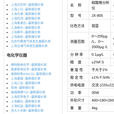
硅酸根分析
上海尤尼柯--最新报价单
名 称
仪
上海上分--最新报价单
上海光谱--最新报价单
型 号
JX-805
上海欣茂--最新报价单
上海美谱达--最新报价单
比色方法
钼蓝
上海棱光--最新报价单
上海菁华--最新报价单
0～200μg
上海美析--最新报价单
测量范围
/L、0～
北京中惠普气体发生器报价单
上海全浦气体发生器报价单
2000μg /L
分 辨 率
0.1μg/L
电化学仪器
精 度
±2%F.S
梅特勒电化学--最新报价单
奥豪斯电化学--最新报价单
重 复 性
不大于1%
美国哈希(HACH)--最新报价单
稳 定 性
±1% F.S/4h
上海雷磁--最新报价单
上海三信--最新报价单
供电电源
交流 (220±22
哈纳--最新报价单
美国维赛YSI--最新报价单
功 率
30W
上海安亭电子--最新报价单
外形尺寸
400×180×2
上海康仪--最新报价单
上海虹益--最新报价单
重 量
4kg
吉大小天鹅--最新报价单