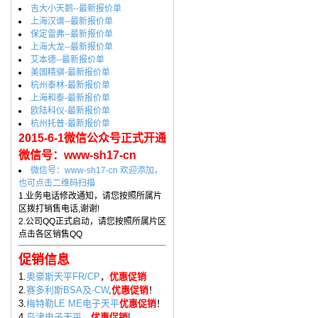
吉大小天鹅--最新报价单
上海汉谱--最新报价单
保定雷弗--最新报价单
上海大龙--最新报价单
艾本德--最新报价单
美国精骐-最新报价单
杭州泰林-最新报价单
上海和泰-最新报价单
欧陆科仪-最新报价单
杭州托普-最新报价单
2015-6-1微信公众号正式开通
微信号：www-sh17-cn
微信号：www-sh17-cn 欢迎添加，
也可点击二维码扫描
1.业务电话修改通知，请您按照所属片
区拨打销售电话,谢谢!
2.公司QQ正式启动，请您按照所属片区
点击各区销售QQ
促销信息
1.
奥豪斯天平FR/CP
，
优惠促销
2.
赛多利斯BSA及-CW
,
优惠促销
！
3.
梅特勒LE ME电子天平
优惠促销
！
4.
岛津电子天平
，
优惠促销
!