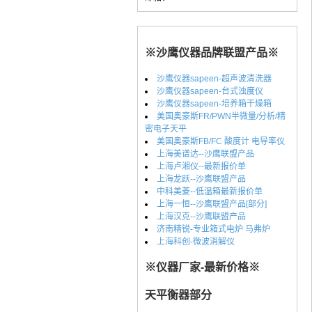
※沙鹰仪器品牌联盟产品※
沙鹰仪器sapeen-超声波清洗器
沙鹰仪器sapeen-台式浊度仪
沙鹰仪器sapeen-培养箱干燥箱
美国奥豪斯FR/PWN半微量/分析/精
密电子天平
美国奥豪斯FB/FC 酸度计 电导率仪
上海美谱达--沙鹰联盟产品
上海卢湘仪--最新报价单
上海龙跃--沙鹰联盟产品
中科美菱--低温箱最新报价单
上海一恒--沙鹰联盟产品[部分]
上海汉克--沙鹰联盟产品
济南精锐-专业箱式电炉 马弗炉
上海科创-微波消解仪
※仪器厂家-最新价格※
天平衡器部分