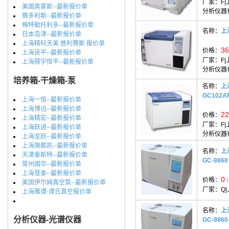
厂家：
F
美国奥豪斯--最新报价单
分析仪器
赛多利斯--最新报价单
梅特勒托利多--最新报价单
名称：
上
日本岛津--最新报价单
上海精科天美 普利赛斯 报价单
36
价格：
上海良平--最新报价单
厂家：
F
上海舜宇恒平--最新报价单
分析仪器
培养箱-干燥箱-泵
名称：
上
GC102A
上海一恒--最新报价单
上海博迅--最新报价单
22
价格：
上海精宏--最新报价单
厂家：
F
上海跃进--最新报价单
分析仪器
上海龙跃--最新报价单
上海施都凯--最新报价单
名称：
上
天津泰斯特--最新报价单
GC-9860
常州国华--最新报价单
上海慧泰--最新报价单
0
价格：
美国伊尔姆真空泵--最新报价单
厂家：
Q
上海雅谭-谭氏真空报价单
名称：
上
分析仪器-光谱仪器
GC-9860