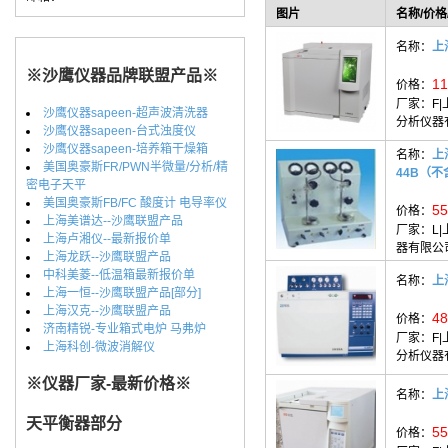
图片
名称/价格
名称：
上
※沙鹰仪器品牌联盟产品※
11
价格：
厂家：
F
沙鹰仪器sapeen-超声波清洗器
分析仪器
沙鹰仪器sapeen-台式浊度仪
沙鹰仪器sapeen-培养箱干燥箱
名称：
上
美国奥豪斯FR/PWN半微量/分析/精
44B（
密电子天平
美国奥豪斯FB/FC 酸度计 电导率仪
55
价格：
上海美谱达--沙鹰联盟产品
厂家：
L
上海卢湘仪--最新报价单
器有限公
上海龙跃--沙鹰联盟产品
中科美菱--低温箱最新报价单
名称：
上
上海一恒--沙鹰联盟产品[部分]
上海汉克--沙鹰联盟产品
48
价格：
济南精锐-专业箱式电炉 马弗炉
厂家：
F
上海科创-微波消解仪
分析仪器
※仪器厂家-最新价格※
名称：
上
天平衡器部分
55
价格：