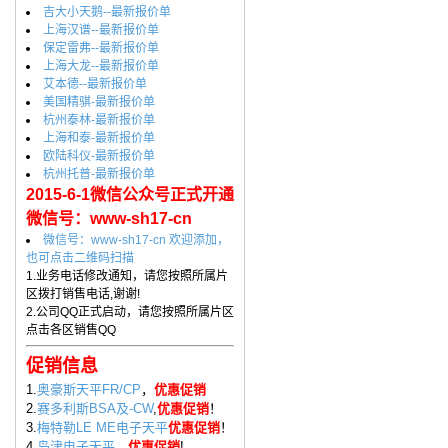
吉大小天鹅--最新报价单
上海汉谱--最新报价单
保定雷弗--最新报价单
上海大龙--最新报价单
艾本德--最新报价单
美国精骐-最新报价单
杭州泰林-最新报价单
上海和泰-最新报价单
欧陆科仪-最新报价单
杭州托普-最新报价单
2015-6-1微信公众号正式开通
微信号：www-sh17-cn
微信号：www-sh17-cn 欢迎添加，
也可点击二维码扫描
1.业务电话修改通知，请您按照所属片
区拨打销售电话,谢谢!
2.公司QQ正式启动，请您按照所属片区
点击各区销售QQ
促销信息
1.
奥豪斯天平FR/CP
，
优惠促销
2.
赛多利斯BSA及-CW
,
优惠促销
！
3.
梅特勒LE ME电子天平
优惠促销
！
4.
岛津电子天平
，
优惠促销
!