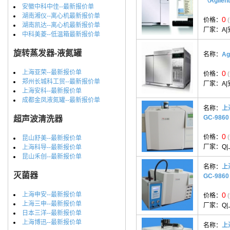
（Agilen
安徽中科中佳--最新报价单
湖南湘仪--离心机最新报价单
0
价格：
湖南凯达--离心机最新报价单
厂家：
A|
中科美菱--低温箱最新报价单
旋转蒸发器-液氮罐
名称：
Ag
上海亚荣--最新报价单
0
价格：
郑州长城科工贸--最新报价单
厂家：
A|
上海安科--最新报价单
成都金凤液氮罐--最新报价单
名称：
上
GC-986
超声波清洗器
0
价格：
昆山舒美--最新报价单
厂家：
Q
上海科导--最新报价单
昆山禾创--最新报价单
名称：
上
灭菌器
GC-986
上海申安--最新报价单
0
价格：
上海三申--最新报价单
厂家：
Q
日本三洋--最新报价单
上海博迅--最新报价单
名称：
上