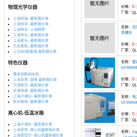
0
物理光学仪器
价格：
厂家：
Q
上海昕瑞--最新报价单
上海悦丰--最新报价单
名称：
白
上海物光--上海精密
色谱仪
上海申光--最新报价单
上海索光--最新报价单
0
价格：
日本爱拓--最新报价单
厂家：
Q
上光BM彼爱姆-最新报价单
名称：
室
特色仪器
GC986
赛多利斯纯水机
0
价格：
上海亚荣--旋蒸 最新报价单
厂家：
Q
宁波新芝--最新报价单
天津恒奥--最新报价单
上海卢湘仪--最新报价单
名称：
电
杭州泰林--最新报价单
GC9860II
离心机-低温冰箱
0
价格：
厂家：
Q
上海卢湘仪--最新报价单
上海安亭--离心机最新报价单
名称：
Ag
上海菲恰尔--离心机最新报价单