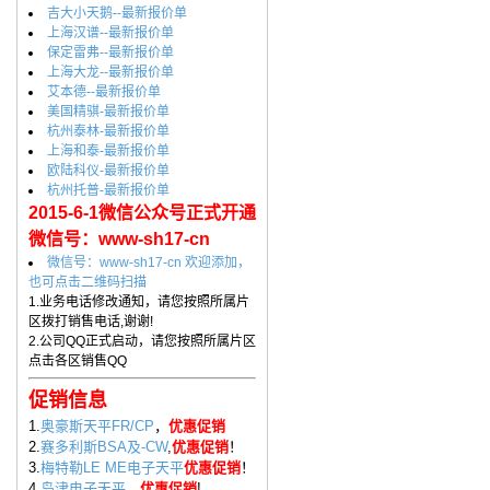
吉大小天鹅--最新报价单
上海汉谱--最新报价单
保定雷弗--最新报价单
上海大龙--最新报价单
艾本德--最新报价单
美国精骐-最新报价单
杭州泰林-最新报价单
上海和泰-最新报价单
欧陆科仪-最新报价单
杭州托普-最新报价单
2015-6-1微信公众号正式开通
微信号：www-sh17-cn
微信号：www-sh17-cn 欢迎添加，
也可点击二维码扫描
1.业务电话修改通知，请您按照所属片
区拨打销售电话,谢谢!
2.公司QQ正式启动，请您按照所属片区
点击各区销售QQ
促销信息
1.
奥豪斯天平FR/CP
，
优惠促销
2.
赛多利斯BSA及-CW
,
优惠促销
！
3.
梅特勒LE ME电子天平
优惠促销
！
4.
岛津电子天平
，
优惠促销
!