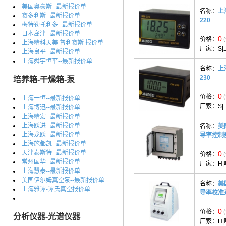
美国奥豪斯--最新报价单
名称：
上
赛多利斯--最新报价单
220
梅特勒托利多--最新报价单
日本岛津--最新报价单
0
价格：
上海精科天美 普利赛斯 报价单
厂家：
S
上海良平--最新报价单
上海舜宇恒平--最新报价单
名称：
上
230
培养箱-干燥箱-泵
0
价格：
上海一恒--最新报价单
厂家：
S
上海博迅--最新报价单
上海精宏--最新报价单
上海跃进--最新报价单
名称：
美
上海龙跃--最新报价单
导率控制
上海施都凯--最新报价单
天津泰斯特--最新报价单
0
价格：
常州国华--最新报价单
厂家：
H
上海慧泰--最新报价单
美国伊尔姆真空泵--最新报价单
名称：
美国
上海雅谭-谭氏真空报价单
导率校准
0
价格：
分析仪器-光谱仪器
厂家：
H