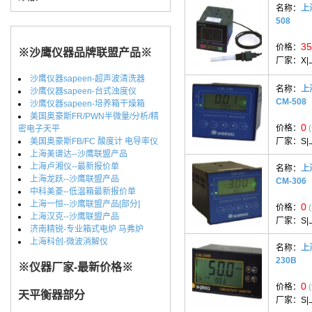
名称：
上
508
35
价格：
※沙鹰仪器品牌联盟产品※
厂家：
X
沙鹰仪器sapeen-超声波清洗器
名称：
上
沙鹰仪器sapeen-台式浊度仪
CM-508
沙鹰仪器sapeen-培养箱干燥箱
美国奥豪斯FR/PWN半微量/分析/精
0
价格：
密电子天平
美国奥豪斯FB/FC 酸度计 电导率仪
厂家：
S
上海美谱达--沙鹰联盟产品
上海卢湘仪--最新报价单
名称：
上
上海龙跃--沙鹰联盟产品
CM-306
中科美菱--低温箱最新报价单
上海一恒--沙鹰联盟产品[部分]
0
价格：
上海汉克--沙鹰联盟产品
厂家：
S
济南精锐-专业箱式电炉 马弗炉
上海科创-微波消解仪
名称：
上
230B
※仪器厂家-最新价格※
0
价格：
天平衡器部分
厂家：
S