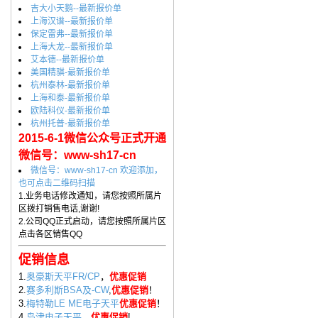
吉大小天鹅--最新报价单
上海汉谱--最新报价单
保定雷弗--最新报价单
上海大龙--最新报价单
艾本德--最新报价单
美国精骐-最新报价单
杭州泰林-最新报价单
上海和泰-最新报价单
欧陆科仪-最新报价单
杭州托普-最新报价单
2015-6-1微信公众号正式开通
微信号：www-sh17-cn
微信号：www-sh17-cn 欢迎添加，
也可点击二维码扫描
1.业务电话修改通知，请您按照所属片
区拨打销售电话,谢谢!
2.公司QQ正式启动，请您按照所属片区
点击各区销售QQ
促销信息
1.
奥豪斯天平FR/CP
，
优惠促销
2.
赛多利斯BSA及-CW
,
优惠促销
！
3.
梅特勒LE ME电子天平
优惠促销
！
4.
岛津电子天平
，
优惠促销
!