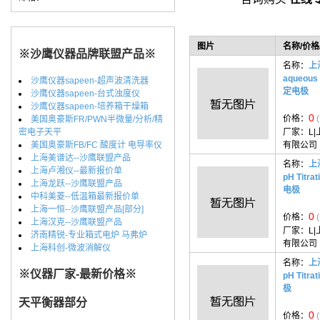
图片
名称/价格
※沙鹰仪器品牌联盟产品※
名称：
上海
aqueous
沙鹰仪器sapeen-超声波清洗器
定电极
沙鹰仪器sapeen-台式浊度仪
沙鹰仪器sapeen-培养箱干燥箱
0
价格：
美国奥豪斯FR/PWN半微量/分析/精
密电子天平
厂家：
L
美国奥豪斯FB/FC 酸度计 电导率仪
有限公司
上海美谱达--沙鹰联盟产品
名称：
上海
上海卢湘仪--最新报价单
pH Tit
上海龙跃--沙鹰联盟产品
电极
中科美菱--低温箱最新报价单
上海一恒--沙鹰联盟产品[部分]
0
价格：
上海汉克--沙鹰联盟产品
厂家：
L
济南精锐-专业箱式电炉 马弗炉
有限公司
上海科创-微波消解仪
名称：
上海
※仪器厂家-最新价格※
pH Tit
极
天平衡器部分
0
价格：