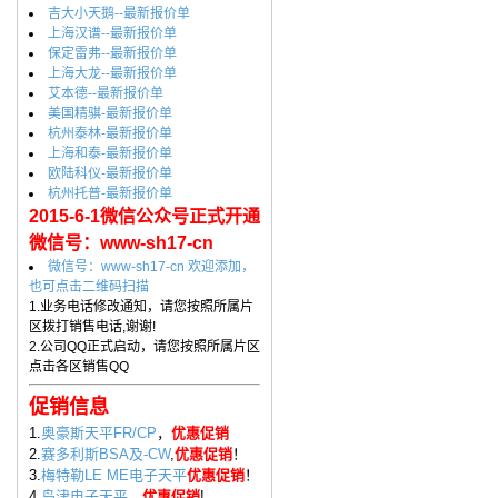
吉大小天鹅--最新报价单
上海汉谱--最新报价单
保定雷弗--最新报价单
上海大龙--最新报价单
艾本德--最新报价单
美国精骐-最新报价单
杭州泰林-最新报价单
上海和泰-最新报价单
欧陆科仪-最新报价单
杭州托普-最新报价单
2015-6-1微信公众号正式开通
微信号：www-sh17-cn
微信号：www-sh17-cn 欢迎添加，
也可点击二维码扫描
1.业务电话修改通知，请您按照所属片
区拨打销售电话,谢谢!
2.公司QQ正式启动，请您按照所属片区
点击各区销售QQ
促销信息
1.
奥豪斯天平FR/CP
，
优惠促销
2.
赛多利斯BSA及-CW
,
优惠促销
！
3.
梅特勒LE ME电子天平
优惠促销
！
4.
岛津电子天平
，
优惠促销
!