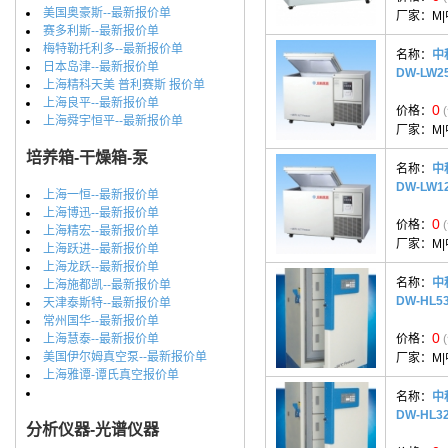
美国奥豪斯--最新报价单
厂家：
M
赛多利斯--最新报价单
梅特勒托利多--最新报价单
名称：
中
日本岛津--最新报价单
DW-LW
上海精科天美 普利赛斯 报价单
上海良平--最新报价单
0
价格：
上海舜宇恒平--最新报价单
厂家：
M
培养箱-干燥箱-泵
名称：
中
DW-LW
上海一恒--最新报价单
上海博迅--最新报价单
0
价格：
上海精宏--最新报价单
厂家：
M
上海跃进--最新报价单
上海龙跃--最新报价单
名称：
中
上海施都凯--最新报价单
DW-HL
天津泰斯特--最新报价单
常州国华--最新报价单
0
上海慧泰--最新报价单
价格：
美国伊尔姆真空泵--最新报价单
厂家：
M
上海雅谭-谭氏真空报价单
名称：
中
DW-HL
分析仪器-光谱仪器