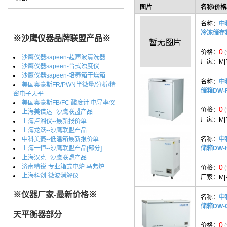
图片
名称/价格
名称：
中
冷冻储存箱
※沙鹰仪器品牌联盟产品※
0
价格：
沙鹰仪器sapeen-超声波清洗器
厂家：
M
沙鹰仪器sapeen-台式浊度仪
沙鹰仪器sapeen-培养箱干燥箱
名称：
中
美国奥豪斯FR/PWN半微量/分析/精
储箱DW-
密电子天平
美国奥豪斯FB/FC 酸度计 电导率仪
0
价格：
上海美谱达--沙鹰联盟产品
厂家：
M
上海卢湘仪--最新报价单
上海龙跃--沙鹰联盟产品
中科美菱--低温箱最新报价单
名称：
中
上海一恒--沙鹰联盟产品[部分]
储箱DW-
上海汉克--沙鹰联盟产品
济南精锐-专业箱式电炉 马弗炉
0
价格：
上海科创-微波消解仪
厂家：
M
※仪器厂家-最新价格※
名称：
中
储箱DW-
天平衡器部分
0
价格：