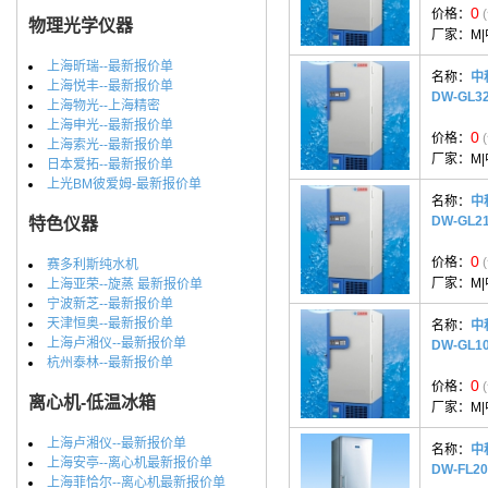
0
价格：
物理光学仪器
厂家：
M
上海昕瑞--最新报价单
名称：
中
上海悦丰--最新报价单
DW-GL
上海物光--上海精密
上海申光--最新报价单
0
价格：
上海索光--最新报价单
厂家：
M
日本爱拓--最新报价单
上光BM彼爱姆-最新报价单
名称：
中
DW-GL
特色仪器
0
价格：
赛多利斯纯水机
厂家：
M
上海亚荣--旋蒸 最新报价单
宁波新芝--最新报价单
天津恒奥--最新报价单
名称：
中
上海卢湘仪--最新报价单
DW-GL
杭州泰林--最新报价单
0
价格：
离心机-低温冰箱
厂家：
M
上海卢湘仪--最新报价单
名称：
中
上海安亭--离心机最新报价单
DW-FL
上海菲恰尔--离心机最新报价单