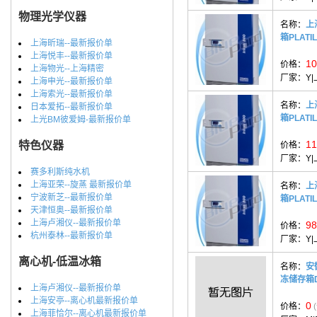
物理光学仪器
名称：
上
箱PLATIL
上海昕瑞--最新报价单
上海悦丰--最新报价单
10
价格：
上海物光--上海精密
厂家：
Y
上海申光--最新报价单
上海索光--最新报价单
名称：
上
日本爱拓--最新报价单
箱PLATIL
上光BM彼爱姆-最新报价单
11
特色仪器
价格：
厂家：
Y
赛多利斯纯水机
上海亚荣--旋蒸 最新报价单
名称：
上
宁波新芝--最新报价单
箱PLATIL
天津恒奥--最新报价单
上海卢湘仪--最新报价单
98
价格：
杭州泰林--最新报价单
厂家：
Y
离心机-低温冰箱
名称：
安
冻储存箱D
上海卢湘仪--最新报价单
上海安亭--离心机最新报价单
0
价格：
上海菲恰尔--离心机最新报价单