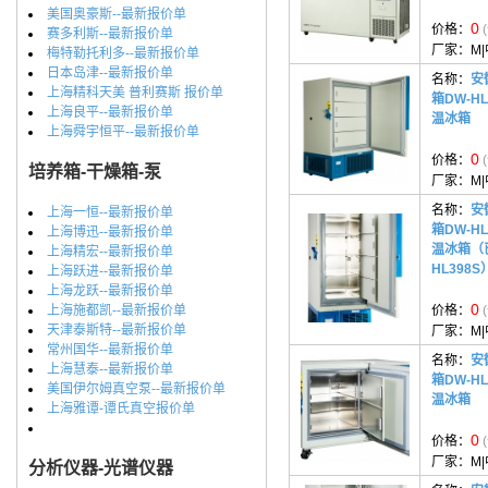
美国奥豪斯--最新报价单
0
价格：
赛多利斯--最新报价单
厂家：
M
梅特勒托利多--最新报价单
日本岛津--最新报价单
名称：
安
上海精科天美 普利赛斯 报价单
箱DW-HL
上海良平--最新报价单
温冰箱
上海舜宇恒平--最新报价单
0
价格：
培养箱-干燥箱-泵
厂家：
M
名称：
安
上海一恒--最新报价单
箱DW-HL
上海博迅--最新报价单
温冰箱（
上海精宏--最新报价单
HL398S
上海跃进--最新报价单
上海龙跃--最新报价单
0
上海施都凯--最新报价单
价格：
天津泰斯特--最新报价单
厂家：
M
常州国华--最新报价单
名称：
安
上海慧泰--最新报价单
箱DW-HL
美国伊尔姆真空泵--最新报价单
温冰箱
上海雅谭-谭氏真空报价单
0
价格：
厂家：
M
分析仪器-光谱仪器