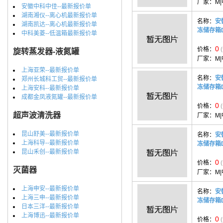
厂家：
M
安徽中科中佳--最新报价单
湖南湘仪--离心机最新报价单
名称：
安
湖南凯达--离心机最新报价单
冻储存箱D
中科美菱--低温箱最新报价单
0
价格：
旋转蒸发器-液氮罐
厂家：
M
上海亚荣--最新报价单
名称：
安
郑州长城科工贸--最新报价单
冻储存箱D
上海安科--最新报价单
成都金凤液氮罐--最新报价单
0
价格：
超声波清洗器
厂家：
M
昆山舒美--最新报价单
名称：
安
上海科导--最新报价单
冻储存箱D
昆山禾创--最新报价单
0
价格：
灭菌器
厂家：
M
上海申安--最新报价单
名称：
安
上海三申--最新报价单
冻储存箱D
日本三洋--最新报价单
上海博迅--最新报价单
0
价格：