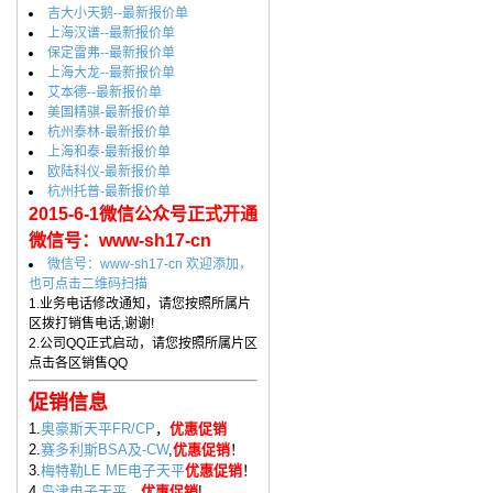
吉大小天鹅--最新报价单
上海汉谱--最新报价单
保定雷弗--最新报价单
上海大龙--最新报价单
艾本德--最新报价单
美国精骐-最新报价单
杭州泰林-最新报价单
上海和泰-最新报价单
欧陆科仪-最新报价单
杭州托普-最新报价单
2015-6-1微信公众号正式开通
微信号：www-sh17-cn
微信号：www-sh17-cn 欢迎添加，
也可点击二维码扫描
1.业务电话修改通知，请您按照所属片
区拨打销售电话,谢谢!
2.公司QQ正式启动，请您按照所属片区
点击各区销售QQ
促销信息
1.
奥豪斯天平FR/CP
，
优惠促销
2.
赛多利斯BSA及-CW
,
优惠促销
！
3.
梅特勒LE ME电子天平
优惠促销
！
4.
岛津电子天平
，
优惠促销
!