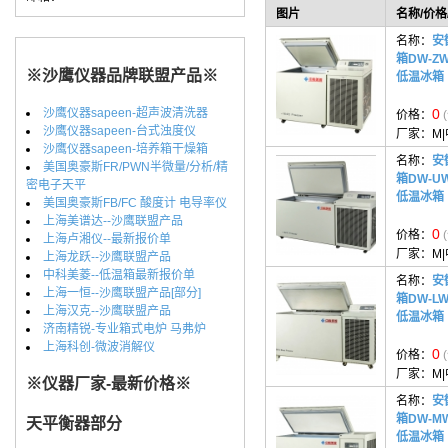
图片
名称/价格
名称：
安
箱DW-ZW
※沙鹰仪器品牌联盟产品※
低温冰箱
沙鹰仪器sapeen-超声波清洗器
0
价格：
沙鹰仪器sapeen-台式浊度仪
厂家：
M
沙鹰仪器sapeen-培养箱干燥箱
名称：
安
美国奥豪斯FR/PWN半微量/分析/精
箱DW-UW
密电子天平
低温冰箱
美国奥豪斯FB/FC 酸度计 电导率仪
上海美谱达--沙鹰联盟产品
0
价格：
上海卢湘仪--最新报价单
厂家：
M
上海龙跃--沙鹰联盟产品
中科美菱--低温箱最新报价单
名称：
安
上海一恒--沙鹰联盟产品[部分]
箱DW-LW
上海汉克--沙鹰联盟产品
低温冰箱
济南精锐-专业箱式电炉 马弗炉
上海科创-微波消解仪
0
价格：
厂家：
M
※仪器厂家-最新价格※
名称：
安
箱DW-MW
天平衡器部分
低温冰箱